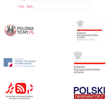
« lut
kwi »