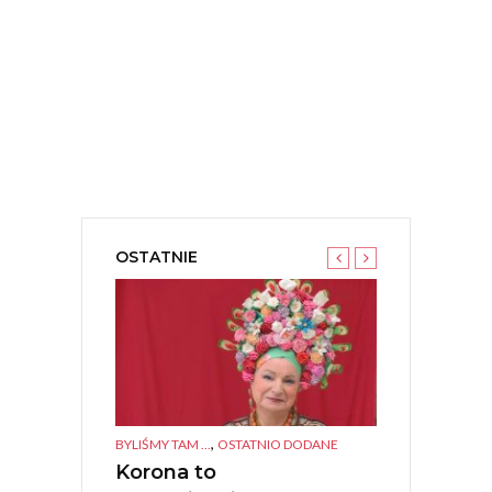
OSTATNIE
,
,
TANEK KULTURA
BYLIŚMY TAM ...
OSTATNIO DODANE
BYLIŚMY TAM ...
O
IGIONI –
Korona to
Polonia Ca