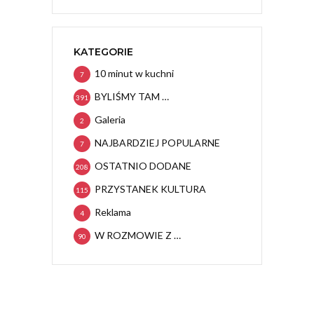
KATEGORIE
10 minut w kuchni
7
BYLIŚMY TAM …
391
Galeria
2
NAJBARDZIEJ POPULARNE
7
OSTATNIO DODANE
208
PRZYSTANEK KULTURA
115
Reklama
4
W ROZMOWIE Z …
90