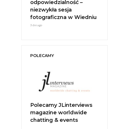
ESTIVAL
odpowiedzialność –
Młoda Ener
Jerzy Stuhr
niezwykła sesja
1 tydzień ago
fotograficzna w Wiedniu
3 dni ago
POLECAMY
MARO Anna
Polecamy JLinterviews
Polecamy A
wóz
magazine worldwide
Music
czek
chatting & events