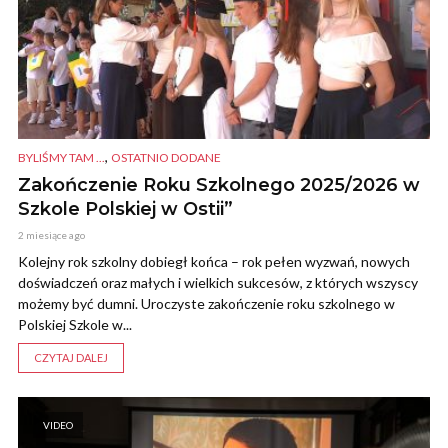
,
BYLIŚMY TAM ...
OSTATNIO DODANE
Zakończenie Roku Szkolnego 2025/2026 w
Szkole Polskiej w Ostii”
2 miesiące ago
Kolejny rok szkolny dobiegł końca – rok pełen wyzwań, nowych
doświadczeń oraz małych i wielkich sukcesów, z których wszyscy
możemy być dumni. Uroczyste zakończenie roku szkolnego w
Polskiej Szkole w...
CZYTAJ DALEJ
VIDEO