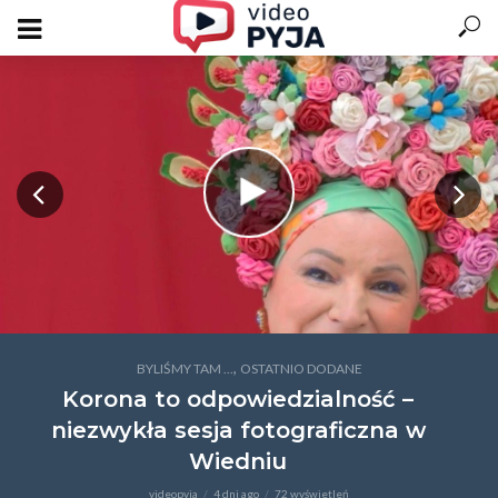
,
BYLIŚMY TAM ...
OSTATNIO DODANE
Korona to odpowiedzialność –
niezwykła sesja fotograficzna w
Wiedniu
videopyja
4 dni ago
72 wyświetleń