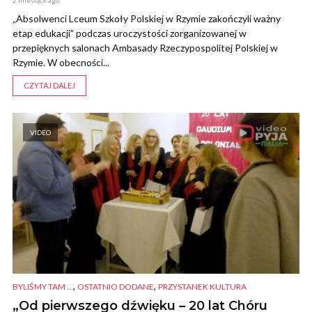
„Absolwenci Lceum Szkoły Polskiej w Rzymie zakończyli ważny
etap edukacji” podczas uroczystości zorganizowanej w
przepięknych salonach Ambasady Rzeczypospolitej Polskiej w
Rzymie. W obecności...
CZYTAJ DALEJ
VIDEO
,
,
BYLIŚMY TAM ...
OSTATNIO DODANE
PRZYSTANEK KULTURA
„Od pierwszego dźwięku – 20 lat Chóru