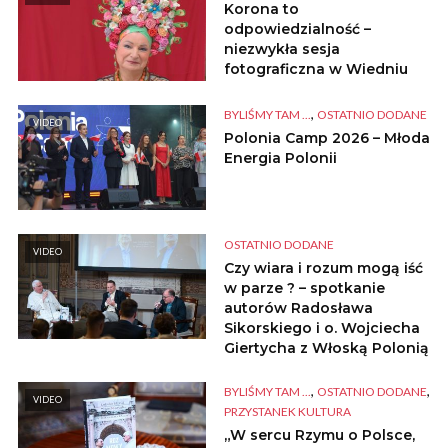
Korona to
odpowiedzialność –
niezwykła sesja
fotograficzna w Wiedniu
,
BYLIŚMY TAM ...
OSTATNIO DODANE
VIDEO
Polonia Camp 2026 – Młoda
Energia Polonii
OSTATNIO DODANE
VIDEO
Czy wiara i rozum mogą iść
w parze ? – spotkanie
autorów Radosława
Sikorskiego i o. Wojciecha
Giertycha z Włoską Polonią
,
,
BYLIŚMY TAM ...
OSTATNIO DODANE
VIDEO
PRZYSTANEK KULTURA
„W sercu Rzymu o Polsce,