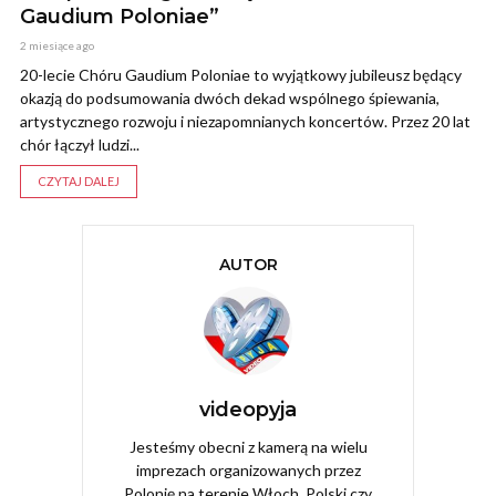
Gaudium Poloniae”
2 miesiące ago
20-lecie Chóru Gaudium Poloniae to wyjątkowy jubileusz będący
okazją do podsumowania dwóch dekad wspólnego śpiewania,
artystycznego rozwoju i niezapomnianych koncertów. Przez 20 lat
chór łączył ludzi...
CZYTAJ DALEJ
AUTOR
videopyja
Jesteśmy obecni z kamerą na wielu
imprezach organizowanych przez
Polonię na terenie Włoch, Polski czy