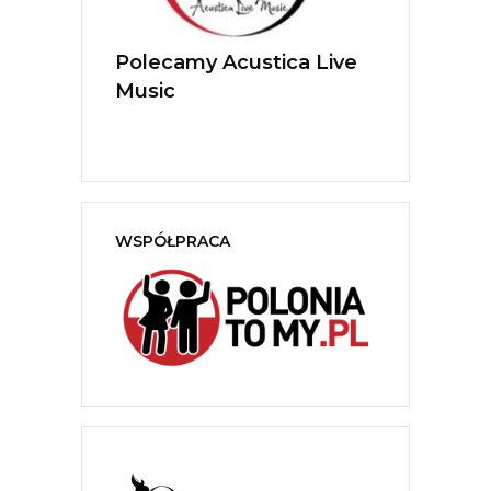
nterviews
Polecamy Acustica Live
Polecamy 
ldwide
Music
Ratajewsk
ents
WSPÓŁPRACA