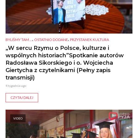
,
,
BYLIŚMY TAM ...
OSTATNIO DODANE
PRZYSTANEK KULTURA
„W sercu Rzymu o Polsce, kulturze i
wspólnych historiach”Spotkanie autorów
Radosława Sikorskiego i o. Wojciecha
Giertycha z czytelnikami (Pełny zapis
transmisji)
4 tygodnie ago
CZYTAJ DALEJ
VIDEO