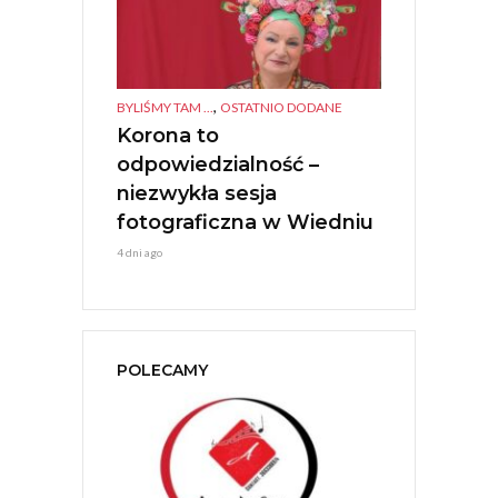
,
,
TANEK KULTURA
BYLIŚMY TAM ...
OSTATNIO DODANE
BYLIŚMY TAM ...
O
IGIONI –
Korona to
Polonia Ca
ESTIVAL
odpowiedzialność –
Młoda Ener
Jerzy Stuhr
niezwykła sesja
1 tydzień ago
fotograficzna w Wiedniu
4 dni ago
POLECAMY