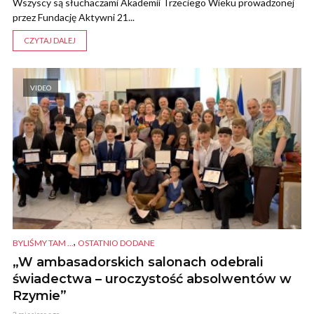
Wszyscy są słuchaczami Akademii Trzeciego Wieku prowadzonej
przez Fundację Aktywni 21...
CZYTAJ DALEJ
VIDEO
,
BYLIŚMY TAM ...
OSTATNIO DODANE
„W ambasadorskich salonach odebrali
świadectwa – uroczystość absolwentów w
Rzymie”
2 miesiące ago