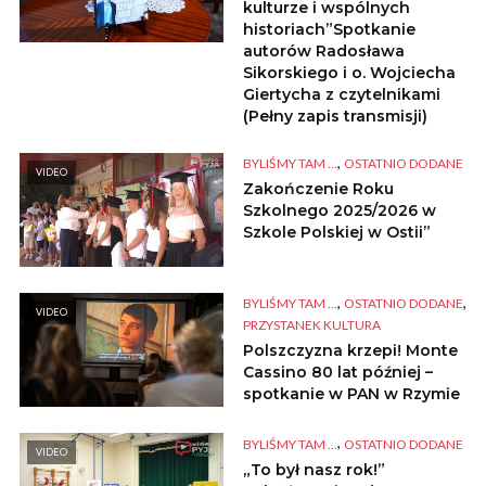
kulturze i wspólnych
historiach”Spotkanie
autorów Radosława
Sikorskiego i o. Wojciecha
Giertycha z czytelnikami
(Pełny zapis transmisji)
,
BYLIŚMY TAM ...
OSTATNIO DODANE
VIDEO
Zakończenie Roku
Szkolnego 2025/2026 w
Szkole Polskiej w Ostii”
,
,
BYLIŚMY TAM ...
OSTATNIO DODANE
VIDEO
PRZYSTANEK KULTURA
Polszczyzna krzepi! Monte
Cassino 80 lat później –
spotkanie w PAN w Rzymie
,
BYLIŚMY TAM ...
OSTATNIO DODANE
VIDEO
„To był nasz rok!”