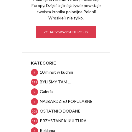
Europy. Dzięki tej inicjatywie powstaje
swoista kronika polonijna Polonii
Włoskiej i nie tylko.
ZOBACZ WSZYSTKIE POSTY
KATEGORIE
10 minut w kuchni
7
BYLIŚMY TAM …
391
Galeria
2
NAJBARDZIEJ POPULARNE
7
OSTATNIO DODANE
208
PRZYSTANEK KULTURA
115
Reklama
4