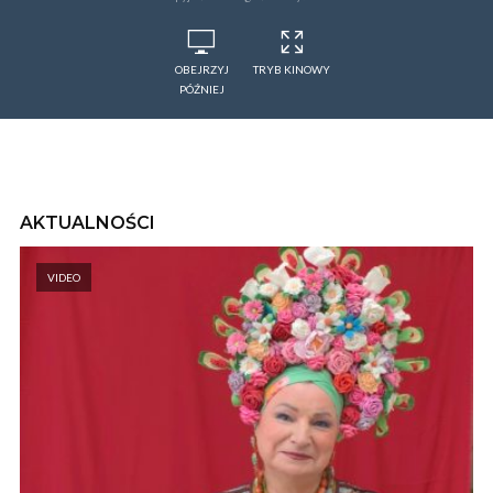
OBEJRZYJ
TRYB KINOWY
PÓŹNIEJ
AKTUALNOŚCI
VIDEO