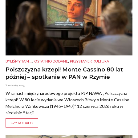
,
,
BYLIŚMY TAM ...
OSTATNIO DODANE
PRZYSTANEK KULTURA
Polszczyzna krzepi! Monte Cassino 80 lat
później – spotkanie w PAN w Rzymie
2 miesiące ago
W ramach międzynarodowego projektu PJP NAWA „Polszczyzna
krzepi! W 80-lecie wydania we Włoszech Bitwy o Monte Cassino
Melchiora Wańkowicza (1945–1947)” 12 czerwca 2026 roku w
siedzibie Stacji...
CZYTAJ DALEJ