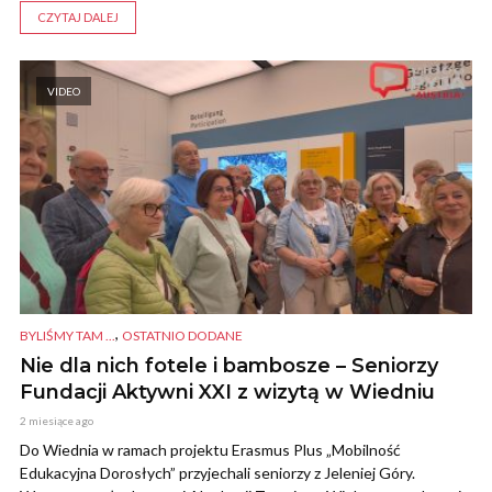
CZYTAJ DALEJ
VIDEO
,
BYLIŚMY TAM ...
OSTATNIO DODANE
Nie dla nich fotele i bambosze – Seniorzy
Fundacji Aktywni XXI z wizytą w Wiedniu
2 miesiące ago
Do Wiednia w ramach projektu Erasmus Plus „Mobilność
Edukacyjna Dorosłych” przyjechali seniorzy z Jeleniej Góry.