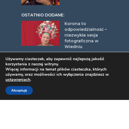
OSTATNIO DODANE:
Korona to
odpowiedzialność –
niezwykła sesja
fotograficzna w
Wiedniu
Polonia Camp 2026
Używamy ciasteczek, aby zapewnić najlepszą jakość
– Młoda Energia
korzystania z naszej witryny.
Polonii
Więcej informacji na temat plików ciasteczka, których
używamy, oraz możliwości ich wyłączenia znajdziesz w
ustawieniach
.
Czy wiara i rozum
Akceptuję
mogą iść w parze ?
– spotkanie
autorów Radosława
Sikorskiego i o.
Wojciecha
Giertycha z Włoską
Polonią