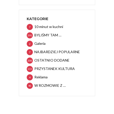
KATEGORIE
10 minut w kuchni
7
BYLIŚMY TAM …
391
Galeria
2
NAJBARDZIEJ POPULARNE
7
OSTATNIO DODANE
208
PRZYSTANEK KULTURA
115
Reklama
4
W ROZMOWIE Z …
90