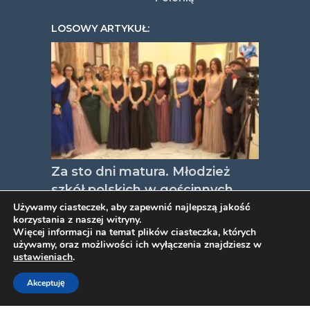
LOSOWY ARTYKUŁ:
Za sto dni matura. Młodzież
szkół polskich w gościnnych
progach Ambasady RP w
Używamy ciasteczek, aby zapewnić najlepszą jakość
korzystania z naszej witryny.
Rzymie
Więcej informacji na temat plików ciasteczka, których
używamy, oraz możliwości ich wyłączenia znajdziesz w
ustawieniach
.
COPYRIGHT © 2026. VIDEOPYJA
.
Akceptuję
TWORZENIE STRON INTERNETOWYCH
PROJEKT ESTART
.