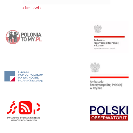
« lut
kwi »