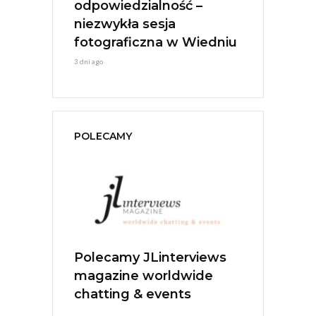
ESTIVAL
odpowiedzialność –
Młoda Ener
Jerzy Stuhr
niezwykła sesja
7 dni ago
fotograficzna w Wiedniu
3 dni ago
POLECAMY
MARO Anna
Polecamy JLinterviews
Polecamy A
wóz
magazine worldwide
Music
czek
chatting & events