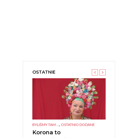
OSTATNIE
,
,
TANEK KULTURA
BYLIŚMY TAM ...
OSTATNIO DODANE
BYLIŚMY TAM ...
O
IGIONI –
Korona to
Polonia Ca