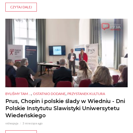
CZYTAJ DALEJ
,
,
BYLIŚMY TAM ...
OSTATNIO DODANE
PRZYSTANEK KULTURA
Prus, Chopin i polskie ślady w Wiedniu - Dni
Polskie Instytutu Slawistyki Uniwersytetu
Wiedeńskiego
videopyja
3 miesiące ago