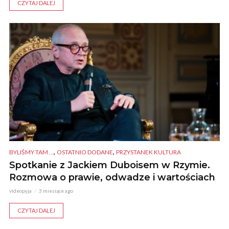
CZYTAJ DALEJ
,
,
BYLIŚMY TAM ...
OSTATNIO DODANE
PRZYSTANEK KULTURA
Spotkanie z Jackiem Duboisem w Rzymie.
Rozmowa o prawie, odwadze i wartościach
videopyja
3 miesiące ago
CZYTAJ DALEJ