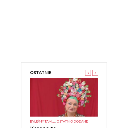
OSTATNIE
,
,
TANEK KULTURA
BYLIŚMY TAM ...
OSTATNIO DODANE
BYLIŚMY TAM ...
O