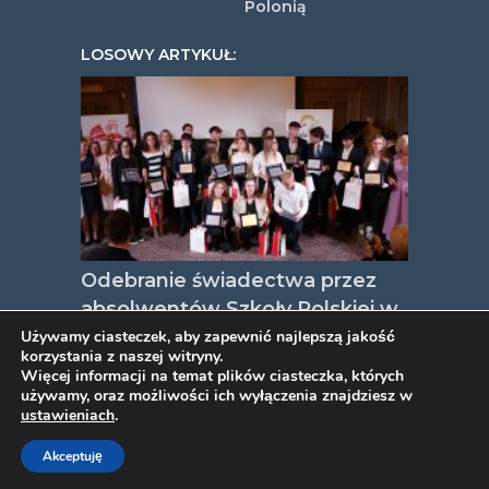
Polonią
LOSOWY ARTYKUŁ:
Odebranie świadectwa przez
absolwentów Szkoły Polskiej w
Rzymie i Ostii przy Ambasadzie
Używamy ciasteczek, aby zapewnić najlepszą jakość
korzystania z naszej witryny.
RP w Rzymie
Więcej informacji na temat plików ciasteczka, których
używamy, oraz możliwości ich wyłączenia znajdziesz w
ustawieniach
.
COPYRIGHT © 2026. VIDEOPYJA
.
Akceptuję
TWORZENIE STRON INTERNETOWYCH
PROJEKT ESTART
.