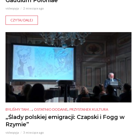
Gaudium Poloniae”
videopyja
2 miesiące ago
CZYTAJ DALEJ
,
,
BYLIŚMY TAM ...
OSTATNIO DODANE
PRZYSTANEK KULTURA
„Ślady polskiej emigracji: Czapski i Fogg w
Rzymie”
videopyja
3 miesiące ago