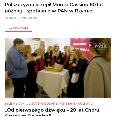
Polszczyzna krzepi! Monte Cassino 80 lat
później – spotkanie w PAN w Rzymie
videopyja
2 miesiące ago
CZYTAJ DALEJ
,
,
BYLIŚMY TAM ...
OSTATNIO DODANE
PRZYSTANEK KULTURA
„Od pierwszego dźwięku – 20 lat Chóru