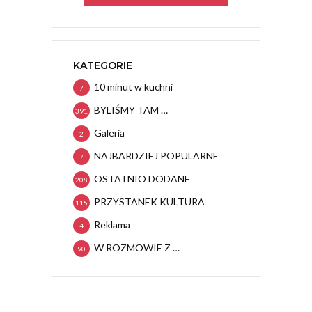
KATEGORIE
10 minut w kuchni
7
BYLIŚMY TAM …
391
Galeria
2
NAJBARDZIEJ POPULARNE
7
OSTATNIO DODANE
208
PRZYSTANEK KULTURA
115
Reklama
4
W ROZMOWIE Z …
90