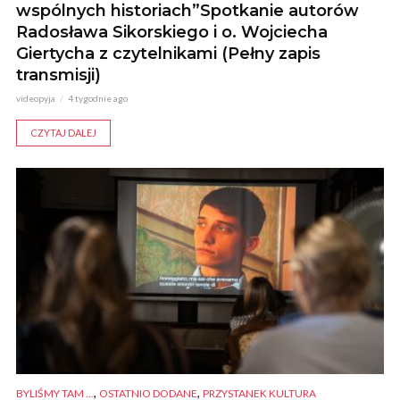
wspólnych historiach”Spotkanie autorów
Radosława Sikorskiego i o. Wojciecha
Giertycha z czytelnikami (Pełny zapis
transmisji)
videopyja
4 tygodnie ago
CZYTAJ DALEJ
,
,
BYLIŚMY TAM ...
OSTATNIO DODANE
PRZYSTANEK KULTURA