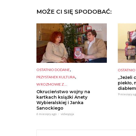
MOŻE CI SIĘ SPODOBAĆ:
,
OSTATNIO DODANE
OSTATNIO
,
PRZYSTANEK KULTURA
„Jeżeli 
piekło, 
W ROZMOWIE Z ...
diabłem
Okrucieństwo wojny na
9 miesięcy a
kartkach książki Anety
Wybieralskiej i Janka
Sanockiego
6 miesięcy ago
videopyja