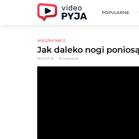
POPULARNE
W ROZMOWIE Z ...
Jak daleko nogi ponios
2023-03-18
30 wyświetleń