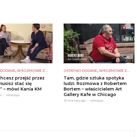
,
,
 DODANE
W ROZMOWIE Z ...
OSTATNIO DODANE
W ROZMOWIE Z ...
chcesz przejść przez
Tam, gdzie sztuka spotyka
musisz stać się
ludzi. Rozmowa z Robertem
“ – mówi Kania KM
Bortem – właścicielem Art
Gallery Kafe w Chicago
go
videopyja
10 miesięcy ago
videopyja