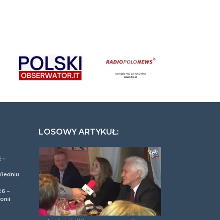
LOSOWY ARTYKUŁ:
 –
Wiedniu
26 –
onii