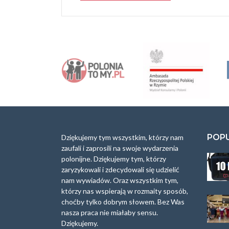
A
l
t
e
r
n
a
t
i
v
e
:
POP
Dziękujemy tym wszystkim, którzy nam
zaufali i zaprosili na swoje wydarzenia
polonijne. Dziękujemy tym, którzy
zaryzykowali i zdecydowali się udzielić
nam wywiadów. Oraz wszystkim tym,
którzy nas wspierają w rozmaity sposób,
choćby tylko dobrym słowem. Bez Was
nasza praca nie miałaby sensu.
Dziękujemy.