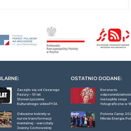
ULARNE:
OSTATNIO DODANE:
Zaczęło się od Cezarego
Korona to
Pazury – 10 lat
odpowiedzialność
Stowarzyszenia
niezwykła sesja
Kulturalnego videoPYJA
fotograficzna w 
Odważne kobiety w
Polonia Camp 20
nurcie transformacji
Młoda Energia Pol
mentalnej - warsztaty
Joanny Czchowskiej