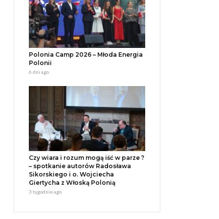
Polonia Camp 2026 – Młoda Energia
Polonii
6 dni ago
Czy wiara i rozum mogą iść w parze ?
– spotkanie autorów Radosława
Sikorskiego i o. Wojciecha
Giertycha z Włoską Polonią
3 tygodnie ago