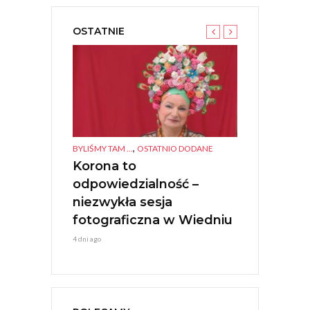
OSTATNIE
,
,
TANEK KULTURA
BYLIŚMY TAM ...
OSTATNIO DODANE
BYLIŚMY TAM ...
O
IGIONI –
Korona to
Polonia Ca
ESTIVAL
odpowiedzialność –
Młoda Ener
Jerzy Stuhr
niezwykła sesja
1 tydzień ago
fotograficzna w Wiedniu
4 dni ago