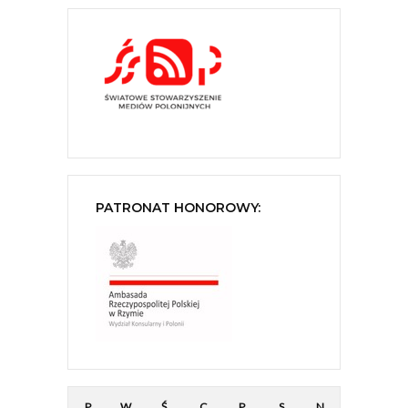
PATRONAT HONOROWY:
P
W
Ś
C
P
S
N