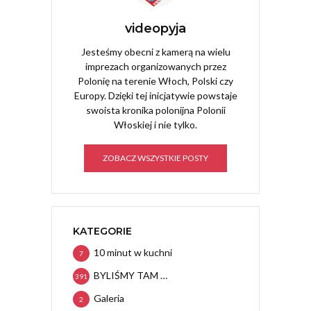
videopyja
Jesteśmy obecni z kamerą na wielu
imprezach organizowanych przez
Polonię na terenie Włoch, Polski czy
Europy. Dzięki tej inicjatywie powstaje
swoista kronika polonijna Polonii
Włoskiej i nie tylko.
ZOBACZ WSZYSTKIE POSTY
KATEGORIE
10 minut w kuchni
7
BYLIŚMY TAM …
391
Galeria
2