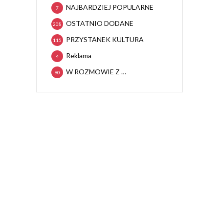
NAJBARDZIEJ POPULARNE
7
OSTATNIO DODANE
208
PRZYSTANEK KULTURA
115
Reklama
4
W ROZMOWIE Z …
90