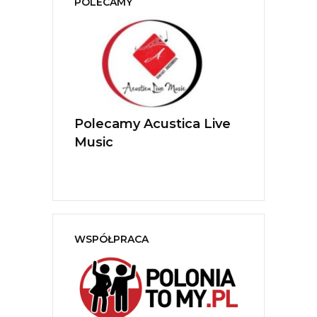
POLECAMY
MARO Anna
Polecamy Acustica Live
Polecamy 
wóz
Music
Ratajewsk
czek
WSPÓŁPRACA