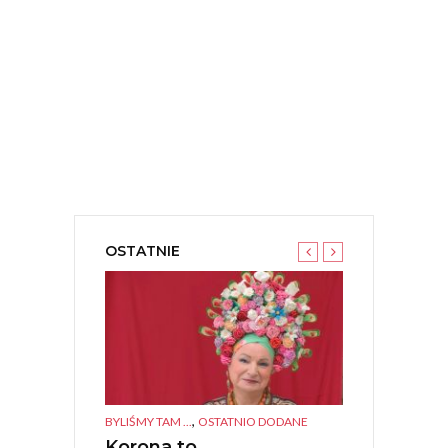
OSTATNIE
,
,
TANEK KULTURA
BYLIŚMY TAM ...
OSTATNIO DODANE
BYLIŚMY TAM ...
O
IGIONI –
Korona to
Polonia Ca