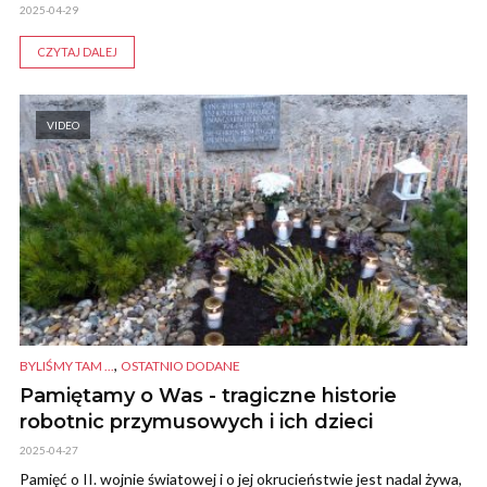
2025-04-29
CZYTAJ DALEJ
VIDEO
,
BYLIŚMY TAM ...
OSTATNIO DODANE
Pamiętamy o Was - tragiczne historie
robotnic przymusowych i ich dzieci
2025-04-27
Pamięć o II. wojnie światowej i o jej okrucieństwie jest nadal żywa,