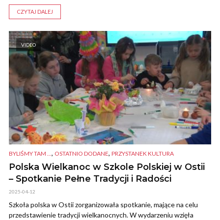
CZYTAJ DALEJ
VIDEO
,
,
BYLIŚMY TAM ...
OSTATNIO DODANE
PRZYSTANEK KULTURA
Polska Wielkanoc w Szkole Polskiej w Ostii
– Spotkanie Pełne Tradycji i Radości
2025-04-12
Szkoła polska w Ostii zorganizowała spotkanie, mające na celu
przedstawienie tradycji wielkanocnych. W wydarzeniu wzięła