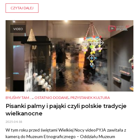
CZYTAJ DALEJ
VIDEO
,
,
BYLIŚMY TAM ...
OSTATNIO DODANE
PRZYSTANEK KULTURA
Pisanki palmy i pająki czyli polskie tradycje
wielkanocne
2025-04-18
W tym roku przed świętami Wielkiej Nocy videoPYJA zawitała z
kamerą do Muzeum Etnograficznego – Oddziału Muzeum