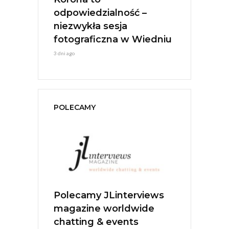
ESTIVAL
odpowiedzialność –
Młoda Ener
Jerzy Stuhr
niezwykła sesja
1 tydzień ago
fotograficzna w Wiedniu
3 dni ago
POLECAMY
nterviews
Polecamy Acustica Live
Polecamy 
ldwide
Music
Ratajewsk
ents