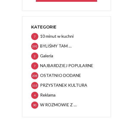
KATEGORIE
10 minut w kuchni
7
BYLIŚMY TAM …
391
Galeria
2
NAJBARDZIEJ POPULARNE
7
OSTATNIO DODANE
208
PRZYSTANEK KULTURA
115
Reklama
4
W ROZMOWIE Z …
90