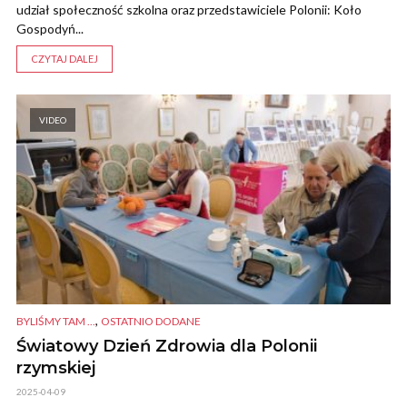
udział społeczność szkolna oraz przedstawiciele Polonii: Koło
Gospodyń...
CZYTAJ DALEJ
VIDEO
,
BYLIŚMY TAM ...
OSTATNIO DODANE
Światowy Dzień Zdrowia dla Polonii
rzymskiej
2025-04-09