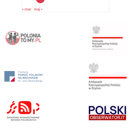
« mar
maj »