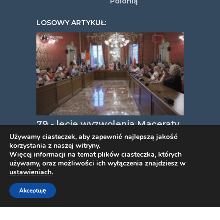
Polonią
LOSOWY ARTYKUŁ:
79 - lecie wyzwolenia Maceraty
przez Armię gen. Władysława
Używamy ciasteczek, aby zapewnić najlepszą jakość
korzystania z naszej witryny.
Andersa
Więcej informacji na temat plików ciasteczka, których
używamy, oraz możliwości ich wyłączenia znajdziesz w
ustawieniach
.
COPYRIGHT © 2026. VIDEOPYJA
.
Akceptuję
TWORZENIE STRON INTERNETOWYCH
PROJEKT ESTART
.