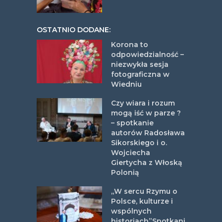
OSTATNIO DODANE:
Korona to
odpowiedzialność –
niezwykła sesja
fotograficzna w
Wiedniu
Czy wiara i rozum
mogą iść w parze ?
– spotkanie
autorów Radosława
Sikorskiego i o.
Wojciecha
Giertycha z Włoską
Polonią
„W sercu Rzymu o
Polsce, kulturze i
wspólnych
historiach”Spotkani