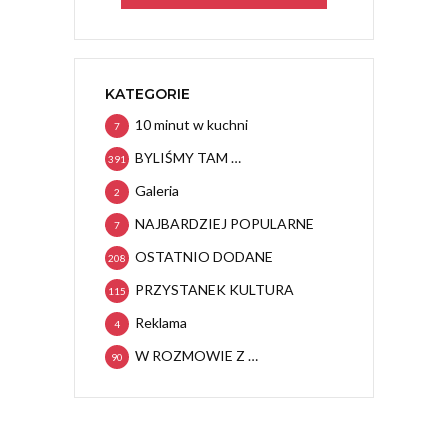
KATEGORIE
10 minut w kuchni
7
BYLIŚMY TAM …
391
Galeria
2
NAJBARDZIEJ POPULARNE
7
OSTATNIO DODANE
208
PRZYSTANEK KULTURA
115
Reklama
4
W ROZMOWIE Z …
90