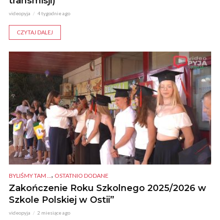
transmisji)
videopyja
4 tygodnie ago
CZYTAJ DALEJ
,
BYLIŚMY TAM ...
OSTATNIO DODANE
Zakończenie Roku Szkolnego 2025/2026 w
Szkole Polskiej w Ostii”
videopyja
2 miesiące ago