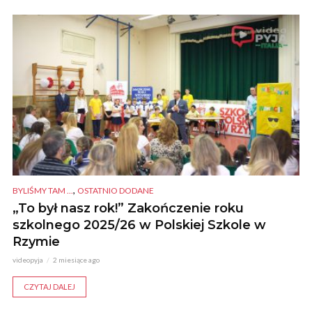
,
BYLIŚMY TAM ...
OSTATNIO DODANE
„To był nasz rok!” Zakończenie roku
szkolnego 2025/26 w Polskiej Szkole w
Rzymie
videopyja
2 miesiące ago
CZYTAJ DALEJ