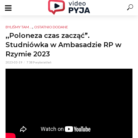
,
BYLIŚMY TAM ...
OSTATNIO DODANE
,,Poloneza czas zacząć”.
Studniówka w Ambasadzie RP w
Rzymie 2023
2023-03-19
7 389 wyświetleń