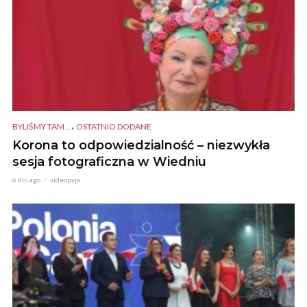
,
BYLIŚMY TAM ...
OSTATNIO DODANE
Korona to odpowiedzialność – niezwykła
sesja fotograficzna w Wiedniu
6 dni ago
videopyja