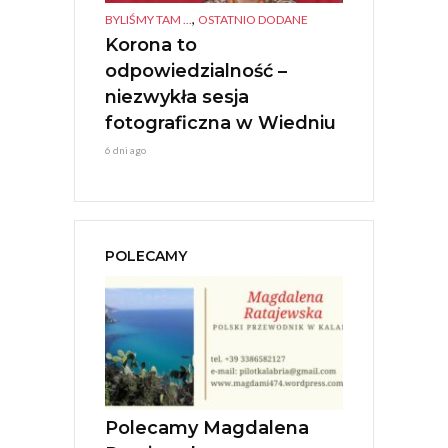
,
,
TANEK KULTURA
BYLIŚMY TAM ...
OSTATNIO DODANE
BYLIŚMY TAM ...
O
IGIONI –
Korona to
Polonia Ca
ESTIVAL
odpowiedzialność –
Młoda Ener
Jerzy Stuhr
niezwykła sesja
1 tydzień ago
fotograficzna w Wiedniu
6 dni ago
POLECAMY
tica Live
Polecamy Magdalena