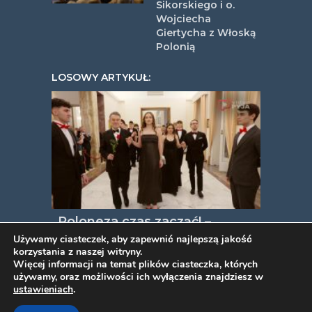
Sikorskiego i o.
Wojciecha
Giertycha z Włoską
Polonią
LOSOWY ARTYKUŁ:
„Poloneza czas zacząć! –
Uroczysty Polonez Uczniów
Używamy ciasteczek, aby zapewnić najlepszą jakość
korzystania z naszej witryny.
Szkół Polskich w Rzymie i Ostii”
Więcej informacji na temat plików ciasteczka, których
używamy, oraz możliwości ich wyłączenia znajdziesz w
ustawieniach
.
COPYRIGHT © 2026. VIDEOPYJA
.