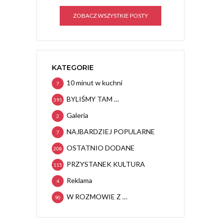
ZOBACZ WSZYSTKIE POSTY
KATEGORIE
10 minut w kuchni
7
BYLIŚMY TAM …
391
Galeria
2
NAJBARDZIEJ POPULARNE
7
OSTATNIO DODANE
208
PRZYSTANEK KULTURA
115
Reklama
4
W ROZMOWIE Z …
90