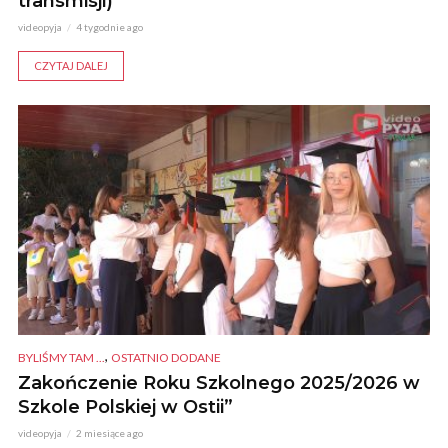
transmisji)
videopyja
4 tygodnie ago
CZYTAJ DALEJ
,
BYLIŚMY TAM ...
OSTATNIO DODANE
Zakończenie Roku Szkolnego 2025/2026 w
Szkole Polskiej w Ostii”
videopyja
2 miesiące ago