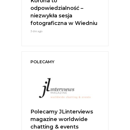
IGIONI –
Korona to
Polonia Ca
ESTIVAL
odpowiedzialność –
Młoda Ener
Jerzy Stuhr
niezwykła sesja
7 dni ago
fotograficzna w Wiedniu
3 dni ago
POLECAMY
Linterviews
Polecamy Acustica Live
Poleca
worldwide
Music
Ratajew
 events