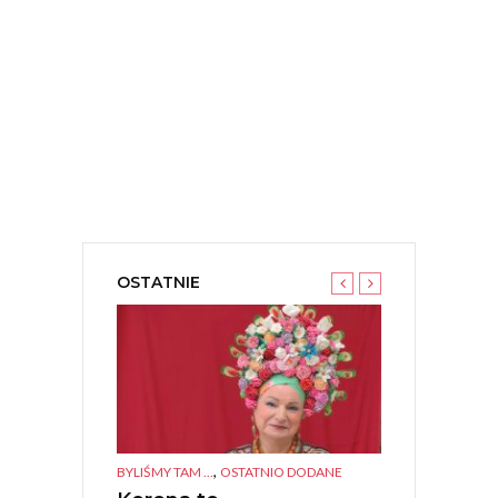
OSTATNIE
,
,
TANEK KULTURA
BYLIŚMY TAM ...
OSTATNIO DODANE
BYLIŚMY TAM ...
O