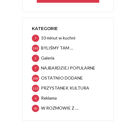
KATEGORIE
10 minut w kuchni
7
BYLIŚMY TAM …
391
Galeria
2
NAJBARDZIEJ POPULARNE
7
OSTATNIO DODANE
208
PRZYSTANEK KULTURA
115
Reklama
4
W ROZMOWIE Z …
90