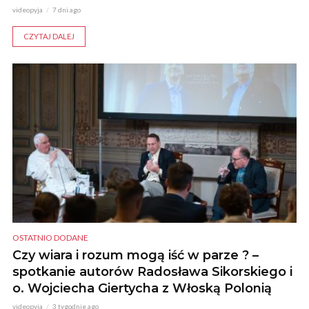
videopyja
7 dni ago
CZYTAJ DALEJ
OSTATNIO DODANE
Czy wiara i rozum mogą iść w parze ? –
spotkanie autorów Radosława Sikorskiego i
o. Wojciecha Giertycha z Włoską Polonią
videopyja
3 tygodnie ago