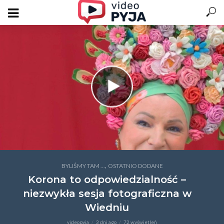
,
BYLIŚMY TAM ...
OSTATNIO DODANE
Korona to odpowiedzialność –
niezwykła sesja fotograficzna w
Wiedniu
videopyja
3 dni ago
72 wyświetleń