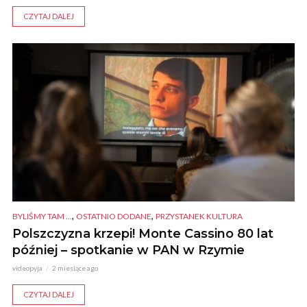
CZYTAJ DALEJ
,
,
BYLIŚMY TAM ...
OSTATNIO DODANE
PRZYSTANEK KULTURA
Polszczyzna krzepi! Monte Cassino 80 lat
później – spotkanie w PAN w Rzymie
videopyja
2 miesiące ago
CZYTAJ DALEJ