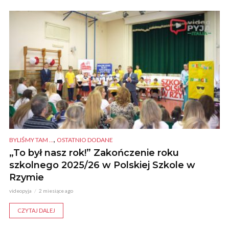
,
BYLIŚMY TAM ...
OSTATNIO DODANE
„To był nasz rok!” Zakończenie roku
szkolnego 2025/26 w Polskiej Szkole w
Rzymie
videopyja
2 miesiące ago
CZYTAJ DALEJ