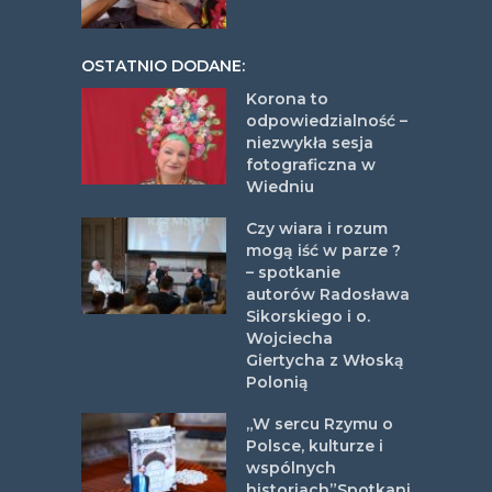
OSTATNIO DODANE:
Korona to
odpowiedzialność –
niezwykła sesja
fotograficzna w
Wiedniu
Czy wiara i rozum
mogą iść w parze ?
– spotkanie
autorów Radosława
Sikorskiego i o.
Wojciecha
Giertycha z Włoską
Polonią
„W sercu Rzymu o
Polsce, kulturze i
wspólnych
historiach”Spotkani