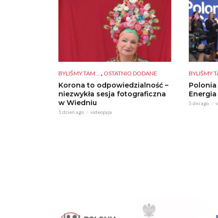
,
BYLIŚMY TAM ...
OSTATNIO DODANE
BYLIŚMY TA
Korona to odpowiedzialność –
Polonia
niezwykła sesja fotograficzna
Energia
w Wiedniu
5 dni ago
v
1 dzień ago
videopyja