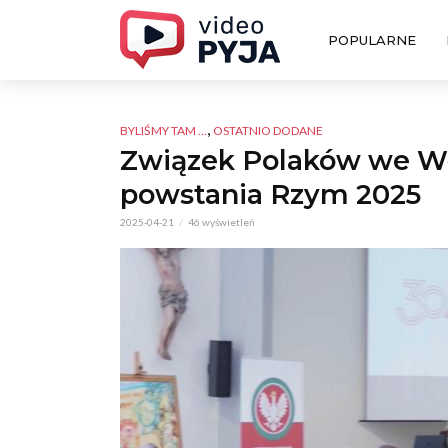
POPULARNE
,
BYLIŚMY TAM ...
OSTATNIO DODANE
Związek Polaków we Wło
powstania Rzym 2025
2025-04-21
46 wyświetleń