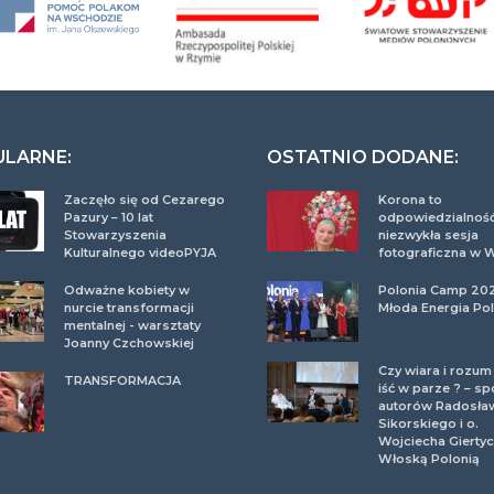
ULARNE:
OSTATNIO DODANE:
Zaczęło się od Cezarego
Korona to
Pazury – 10 lat
odpowiedzialność
Stowarzyszenia
niezwykła sesja
Kulturalnego videoPYJA
fotograficzna w 
Odważne kobiety w
Polonia Camp 20
nurcie transformacji
Młoda Energia Pol
mentalnej - warsztaty
Joanny Czchowskiej
Czy wiara i rozu
TRANSFORMACJA
iść w parze ? – sp
autorów Radosła
Sikorskiego i o.
Wojciecha Giertyc
Włoską Polonią