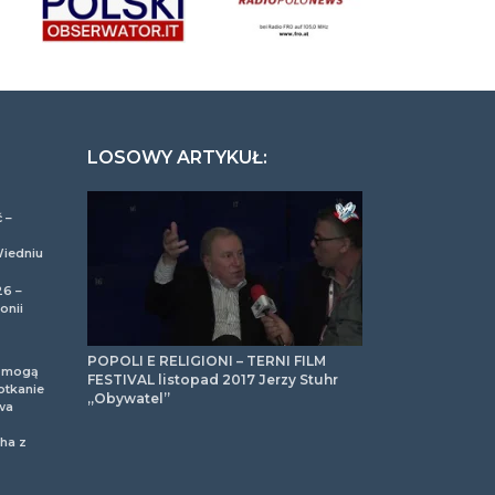
LOSOWY ARTYKUŁ:
 –
Wiedniu
26 –
onii
POPOLI E RELIGIONI – TERNI FILM
m mogą
FESTIVAL listopad 2017 Jerzy Stuhr
otkanie
,,Obywatel”
wa
ha z