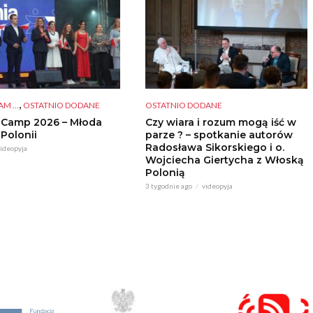
,
M ...
OSTATNIO DODANE
OSTATNIO DODANE
 Camp 2026 – Młoda
Czy wiara i rozum mogą iść w
 Polonii
parze ? – spotkanie autorów
Radosława Sikorskiego i o.
ideopyja
Wojciecha Giertycha z Włoską
Polonią
3 tygodnie ago
videopyja