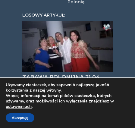
Polonią
LOSOWY ARTYKUŁ:
ZABAWA POLONIJNA 21 04
2018 Idea Hotel Roma
Używamy ciasteczek, aby zapewnić najlepszą jakość
korzystania z naszej witryny.
Nomentana
Więcej informacji na temat plików ciasteczka, których
używamy, oraz możliwości ich wyłączenia znajdziesz w
ustawieniach
.
COPYRIGHT © 2026. VIDEOPYJA
.
Akceptuję
TWORZENIE STRON INTERNETOWYCH
PROJEKT ESTART
.