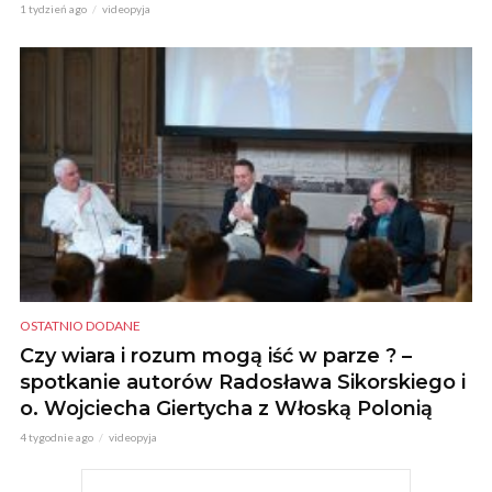
1 tydzień ago
videopyja
OSTATNIO DODANE
Czy wiara i rozum mogą iść w parze ? –
spotkanie autorów Radosława Sikorskiego i
o. Wojciecha Giertycha z Włoską Polonią
4 tygodnie ago
videopyja