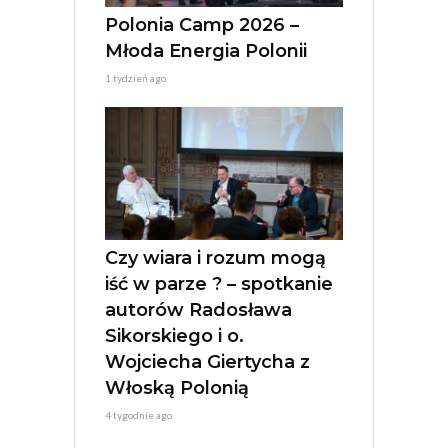
Polonia Camp 2026 –
Młoda Energia Polonii
1 tydzień ago
Czy wiara i rozum mogą
iść w parze ? – spotkanie
autorów Radosława
Sikorskiego i o.
Wojciecha Giertycha z
Włoską Polonią
4 tygodnie ago