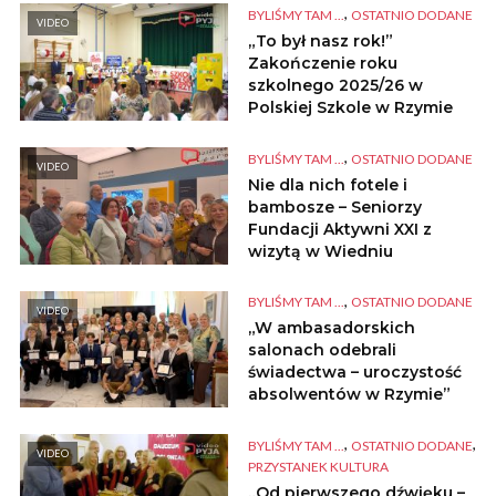
,
BYLIŚMY TAM ...
OSTATNIO DODANE
VIDEO
„To był nasz rok!”
Zakończenie roku
szkolnego 2025/26 w
Polskiej Szkole w Rzymie
,
BYLIŚMY TAM ...
OSTATNIO DODANE
VIDEO
Nie dla nich fotele i
bambosze – Seniorzy
Fundacji Aktywni XXI z
wizytą w Wiedniu
,
BYLIŚMY TAM ...
OSTATNIO DODANE
VIDEO
„W ambasadorskich
salonach odebrali
świadectwa – uroczystość
absolwentów w Rzymie”
,
,
BYLIŚMY TAM ...
OSTATNIO DODANE
VIDEO
PRZYSTANEK KULTURA
„Od pierwszego dźwięku –