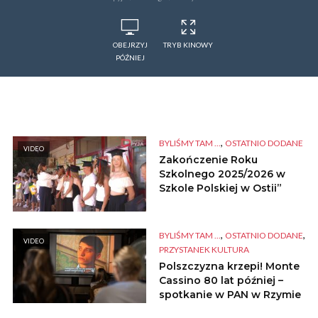
OBEJRZYJ
TRYB KINOWY
PÓŹNIEJ
,
BYLIŚMY TAM ...
OSTATNIO DODANE
VIDEO
Zakończenie Roku
Szkolnego 2025/2026 w
Szkole Polskiej w Ostii”
,
,
BYLIŚMY TAM ...
OSTATNIO DODANE
VIDEO
PRZYSTANEK KULTURA
Polszczyzna krzepi! Monte
Cassino 80 lat później –
spotkanie w PAN w Rzymie