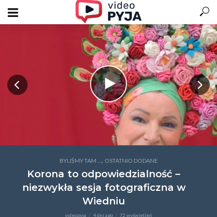
,
BYLIŚMY TAM ...
OSTATNIO DODANE
Korona to odpowiedzialność –
niezwykła sesja fotograficzna w
Wiedniu
videopyja
4 dni ago
72 wyświetleń