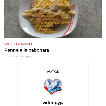
10 MINUT W KUCHNI
Penne alla cabonara
2017-09-23
videopyja
AUTOR
videopyja