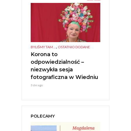
,
,
TANEK KULTURA
BYLIŚMY TAM ...
OSTATNIO DODANE
BYLIŚMY TAM ...
O
IGIONI –
Korona to
Polonia Ca
ESTIVAL
odpowiedzialność –
Młoda Ener
Jerzy Stuhr
niezwykła sesja
7 dni ago
fotograficzna w Wiedniu
3 dni ago
POLECAMY