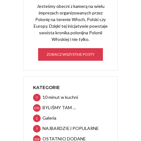
Jesteśmy obecni z kamerą na wielu
imprezach organizowanych przez
Polonię na terenie Włoch, Polski czy
Europy. Dzięki tej inicjatywie powstaje
swoista kronika polonijna Polonii
Włoskiej i nie tylko.
ZOBACZ WSZYSTKIE POSTY
KATEGORIE
10 minut w kuchni
7
BYLIŚMY TAM …
391
Galeria
2
NAJBARDZIEJ POPULARNE
7
OSTATNIO DODANE
208