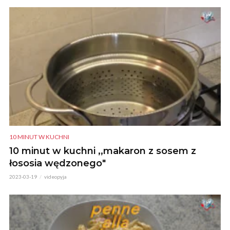
10 MINUT W KUCHNI
10 minut w kuchni ,,makaron z sosem z
łososia wędzonego"
2023-03-19
videopyja