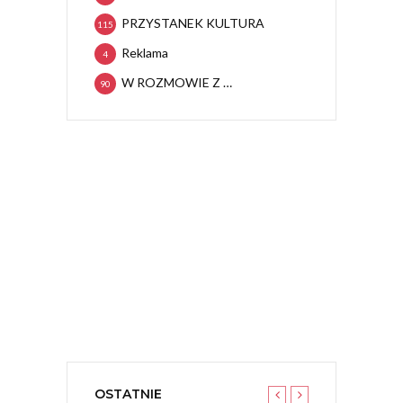
PRZYSTANEK KULTURA
115
Reklama
4
W ROZMOWIE Z …
90
OSTATNIE