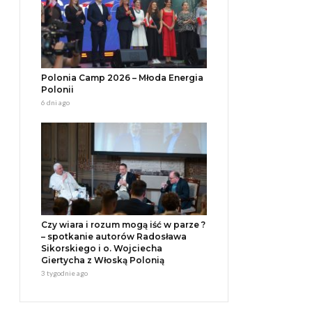
Polonia Camp 2026 – Młoda Energia
Polonii
6 dni ago
Czy wiara i rozum mogą iść w parze ?
– spotkanie autorów Radosława
Sikorskiego i o. Wojciecha
Giertycha z Włoską Polonią
3 tygodnie ago