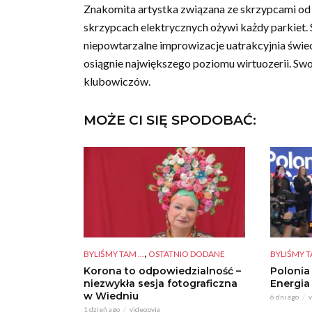
Znakomita artystka związana ze skrzypcami od n
skrzypcach elektrycznych ożywi każdy parkiet. 
niepowtarzalne improwizacje uatrakcyjnia świec
osiągnie największego poziomu wirtuozerii. Swoj
klubowiczów.
MOŻE CI SIĘ SPODOBAĆ:
,
BYLIŚMY TAM ...
OSTATNIO DODANE
BYLIŚMY TA
Korona to odpowiedzialność –
Polonia
niezwykła sesja fotograficzna
Energia
w Wiedniu
6 dni ago
v
1 dzień ago
videopyja