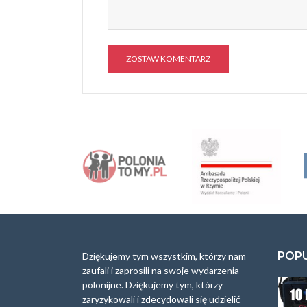
A
l
t
e
r
n
a
t
i
v
e
:
POP
Dziękujemy tym wszystkim, którzy nam
zaufali i zaprosili na swoje wydarzenia
polonijne. Dziękujemy tym, którzy
zaryzykowali i zdecydowali się udzielić