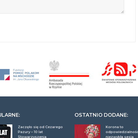
ULARNE:
OSTATNIO DODANE:
Zaczęło się od Cezarego
Korona to
Pazury – 10 lat
odpowiedzialność
Stowarzyszenia
niezwykła sesja