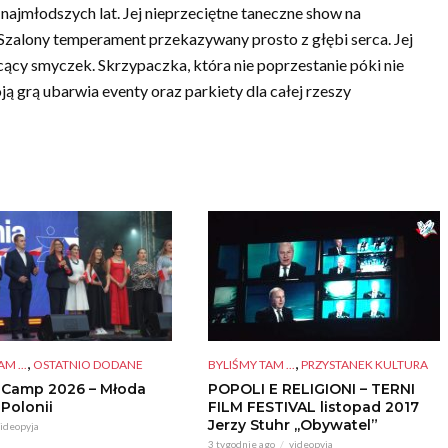
ajmłodszych lat. Jej nieprzeciętne taneczne show na
Szalony temperament przekazywany prosto z głębi serca. Jej
ący smyczek. Skrzypaczka, która nie poprzestanie póki nie
ą grą ubarwia eventy oraz parkiety dla całej rzeszy
,
,
BYLIŚMY TAM ...
PRZYSTANEK KULTURA
M ...
OSTATNIO DODANE
POPOLI E RELIGIONI – TERNI
 Camp 2026 – Młoda
FILM FESTIVAL listopad 2017
 Polonii
Jerzy Stuhr ,,Obywatel”
ideopyja
3 tygodnie ago
videopyja