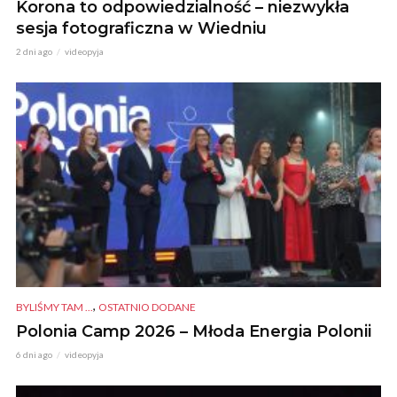
Korona to odpowiedzialność – niezwykła
sesja fotograficzna w Wiedniu
2 dni ago
videopyja
,
BYLIŚMY TAM ...
OSTATNIO DODANE
Polonia Camp 2026 – Młoda Energia Polonii
6 dni ago
videopyja