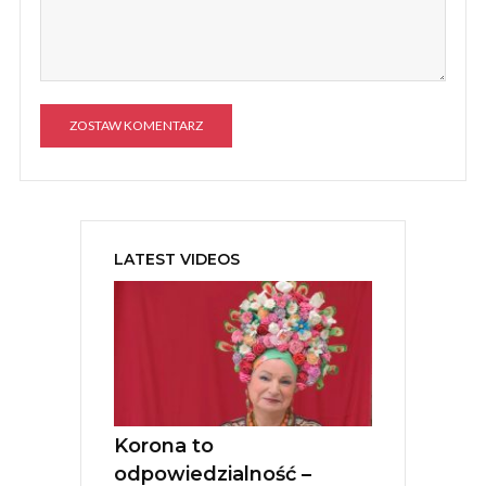
A
l
t
e
LATEST VIDEOS
r
n
a
t
i
v
e
:
Korona to
odpowiedzialność –