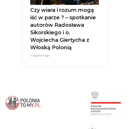
Czy wiara i rozum mogą
iść w parze ? – spotkanie
autorów Radosława
Sikorskiego i o.
Wojciecha Giertycha z
Włoską Polonią
3 tygodnie ago