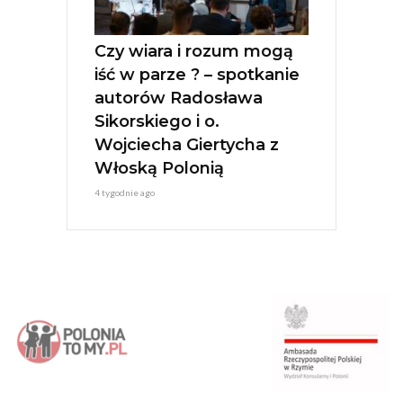
Czy wiara i rozum mogą
iść w parze ? – spotkanie
autorów Radosława
Sikorskiego i o.
Wojciecha Giertycha z
Włoską Polonią
4 tygodnie ago