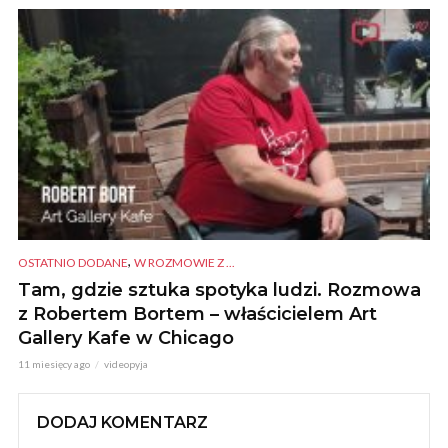
,
OSTATNIO DODANE
W ROZMOWIE Z ...
Tam, gdzie sztuka spotyka ludzi. Rozmowa
z Robertem Bortem – właścicielem Art
Gallery Kafe w Chicago
11 miesięcy ago
videopyja
DODAJ KOMENTARZ