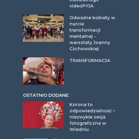
videoPYJA
Odważne kobiety w
nurcie
transformacji
mentalnej -
warsztaty Joanny
Czchowskiej
TRANSFORMACJA
OSTATNIO DODANE:
Korona to
odpowiedzialność –
niezwykła sesja
fotograficzna w
Wiedniu