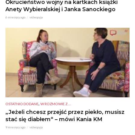
Okrucieństwo wojny na kartkach książki
Anety Wybieralskiej i Janka Sanockiego
6 miesięcy ago
videopyja
,
OSTATNIO DODANE
W ROZMOWIE Z ...
„Jeżeli chcesz przejść przez piekło, musisz
stać się diabłem“ – mówi Kania KM
9 miesięcy ago
videopyja