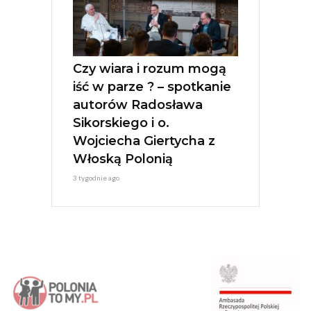
Czy wiara i rozum mogą
iść w parze ? – spotkanie
autorów Radosława
Sikorskiego i o.
Wojciecha Giertycha z
Włoską Polonią
3 tygodnie ago