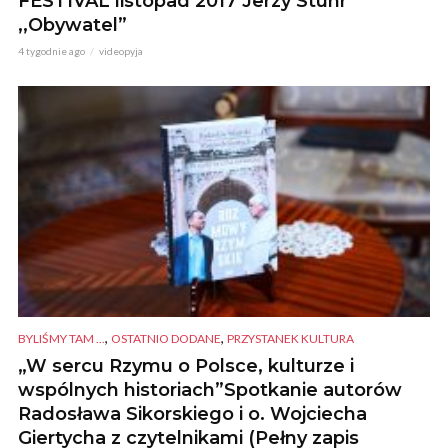
FESTIVAL listopad 2017 Jerzy Stuhr
,,Obywatel”
4 tygodnie ago
videopyja
,
,
BYLIŚMY TAM ...
OSTATNIO DODANE
PRZYSTANEK KULTURA
„W sercu Rzymu o Polsce, kulturze i
wspólnych historiach”Spotkanie autorów
Radosława Sikorskiego i o. Wojciecha
Giertycha z czytelnikami (Pełny zapis