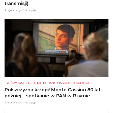
transmisji)
4 tygodnie ago
videopyja
,
,
BYLIŚMY TAM ...
OSTATNIO DODANE
PRZYSTANEK KULTURA
Polszczyzna krzepi! Monte Cassino 80 lat
później – spotkanie w PAN w Rzymie
2 miesiące ago
videopyja