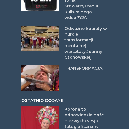
10 lat
Stowarzyszenia
Kulturalnego
videoPYJA
Odważne kobiety w
nurcie
transformacji
mentalnej -
warsztaty Joanny
Czchowskiej
TRANSFORMACJA
OSTATNIO DODANE:
Korona to
odpowiedzialność –
niezwykła sesja
fotograficzna w