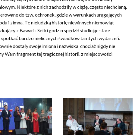
niowym. Niektóre z nich zachodziły w ciążę, często niechcianą.
kierowane do tzw. ochronek, gdzie w warunkach urągających
du i zimna. Tę nieludzką historię niewinnych niemowląt
kający z Bawarii. Setki godzin spędził studiując stare
y spotkać bardzo nielicznych świadków tamtych wydarzeń.
nownie dostały swoje imiona i nazwiska, chociaż nigdy nie
 Wam fragment tej tragicznej historii, z miejscowości