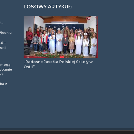
LOSOWY ARTYKUŁ:
 –
Wiedniu
26 –
onii
„Radosne Jasełka Polskiej Szkoły w
m mogą
Ostii”
otkanie
wa
ha z