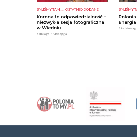
,
BYLIŚMY TAM ...
OSTATNIO DODANE
BYLIŚMY TA
Korona to odpowiedzialność –
Polonia
niezwykła sesja fotograficzna
Energia
w Wiedniu
1 tydzień ag
5 dni ago
videopyja