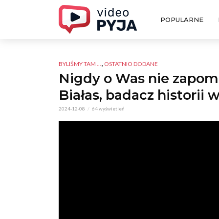
POPULARNE
,
BYLIŚMY TAM ...
OSTATNIO DODANE
Nigdy o Was nie zapomn
Białas, badacz historii 
2024-12-08
64 wyświetleń