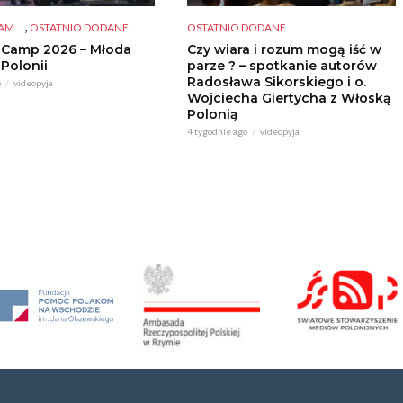
,
M ...
OSTATNIO DODANE
OSTATNIO DODANE
 Camp 2026 – Młoda
Czy wiara i rozum mogą iść w
 Polonii
parze ? – spotkanie autorów
Radosława Sikorskiego i o.
o
videopyja
Wojciecha Giertycha z Włoską
Polonią
4 tygodnie ago
videopyja