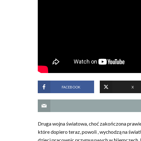
FACEBOOK
X
Druga wojna światowa, choć zakończona prawie 80
które dopiero teraz, powoli , wychodzą na świa
dzieci pracownic przymusowych w Niemczech. K