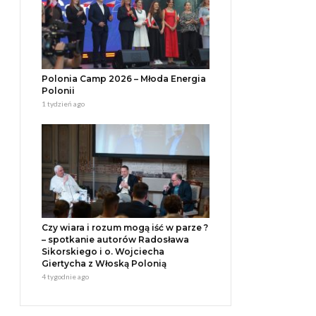
Polonia Camp 2026 – Młoda Energia
Polonii
1 tydzień ago
Czy wiara i rozum mogą iść w parze ?
– spotkanie autorów Radosława
Sikorskiego i o. Wojciecha
Giertycha z Włoską Polonią
4 tygodnie ago