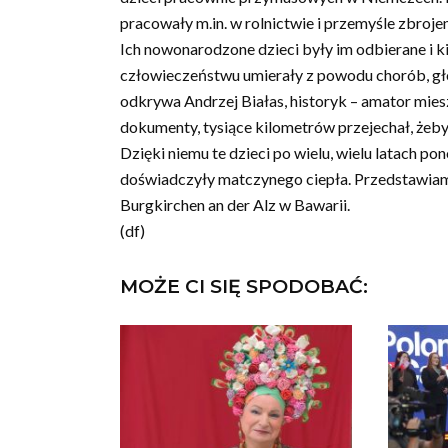
pracowały m.in. w rolnictwie i przemyśle zbroje
Ich nowonarodzone dzieci były im odbierane i 
człowieczeństwu umierały z powodu chorób, gło
odkrywa Andrzej Białas, historyk – amator miesz
dokumenty, tysiące kilometrów przejechał, żeb
Dzięki niemu te dzieci po wielu, wielu latach po
doświadczyły matczynego ciepła. Przedstawiamy
Burgkirchen an der Alz w Bawarii.
(df)
MOŻE CI SIĘ SPODOBAĆ: