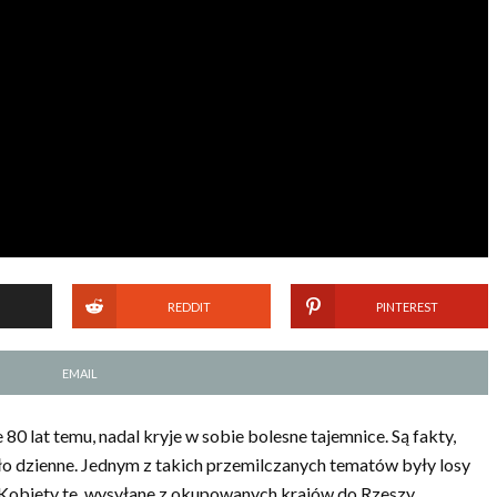
REDDIT
PINTEREST
EMAIL
 lat temu, nadal kryje w sobie bolesne tajemnice. Są fakty,
tło dzienne. Jednym z takich przemilczanych tematów były losy
obiety te, wysyłane z okupowanych krajów do Rzeszy,