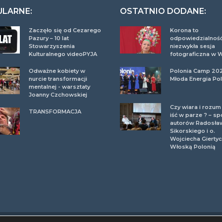
ULARNE:
OSTATNIO DODANE:
Zaczęło się od Cezarego
Korona to
Pazury – 10 lat
odpowiedzialność
Stowarzyszenia
niezwykła sesja
Kulturalnego videoPYJA
fotograficzna w 
Odważne kobiety w
Polonia Camp 20
nurcie transformacji
Młoda Energia Pol
mentalnej - warsztaty
Joanny Czchowskiej
Czy wiara i rozu
TRANSFORMACJA
iść w parze ? – sp
autorów Radosła
Sikorskiego i o.
Wojciecha Giertyc
Włoską Polonią