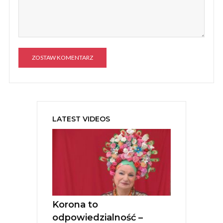
A
l
t
e
LATEST VIDEOS
r
n
a
t
i
v
e
:
Korona to
odpowiedzialność –