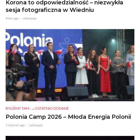
Korona to odpowiedzialność – niezwykła
sesja fotograficzna w Wiedniu
4 dni ago
videopyja
,
BYLIŚMY TAM ...
OSTATNIO DODANE
Polonia Camp 2026 – Młoda Energia Polonii
1 tydzień ago
videopyja