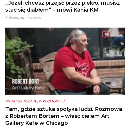
„Jeżeli chcesz przejść przez piekło, musisz
stać się diabłem“ – mówi Kania KM
9 miesięcy ago
videopyja
,
OSTATNIO DODANE
W ROZMOWIE Z ...
Tam, gdzie sztuka spotyka ludzi. Rozmowa
z Robertem Bortem – właścicielem Art
Gallery Kafe w Chicago