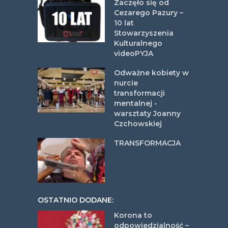
Zaczęło się od
Cezarego Pazury –
10 lat
Stowarzyszenia
Kulturalnego
videoPYJA
Odważne kobiety w
nurcie
transformacji
mentalnej -
warsztaty Joanny
Czchowskiej
TRANSFORMACJA
OSTATNIO DODANE:
Korona to
odpowiedzialność –