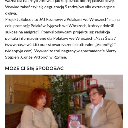
ważna dla naszego zdrowia i jak rozpoznać dobrej jakości oliwę.
Wywiad zakończył się degustacją 5 rodzajów olio extravergine
d'oliva.
Projekt „Sukces to JA! Rozmowy z Polakami we Włoszech” ma na
celu promocję Polaków żyjących we Włoszech, którzy odnieśli
sukces na emigracji. Pomysłodawcami projektu są: redakcja
portalu informacyjnego dla Polaków we Włoszech „Nasz Świat”
(www.naszswiat.it) oraz stowarzyszenie kulturalne „VideoPyja”
(videopyja.com). Wywiad został nagrany w apartamencie Marty
Stępień „Conte Vittorio” w Rzymie.
MOŻE CI SIĘ SPODOBAĆ: