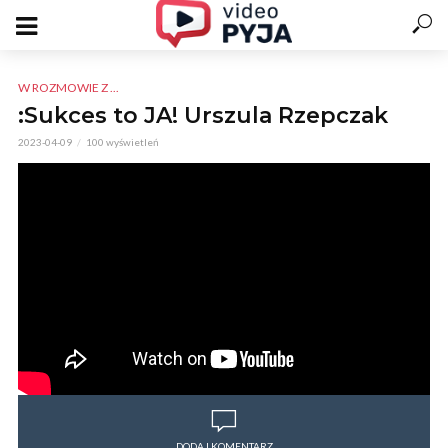
W ROZMOWIE Z ...
:Sukces to JA! Urszula Rzepczak
2023-04-09
100 wyświetleń
DODAJ KOMENTARZ