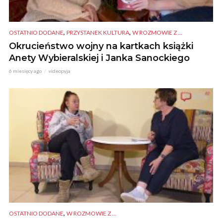
,
,
OSTATNIO DODANE
PRZYSTANEK KULTURA
W ROZMOWIE Z ...
Okrucieństwo wojny na kartkach książki
Anety Wybieralskiej i Janka Sanockiego
6 miesięcy ago
videopyja
,
OSTATNIO DODANE
W ROZMOWIE Z ...