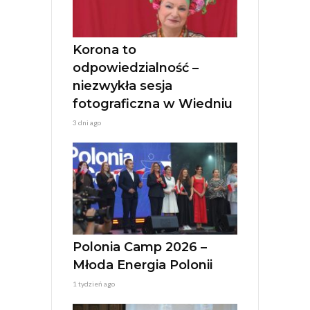
i
v
e
:
Korona to
odpowiedzialność –
niezwykła sesja
fotograficzna w Wiedniu
3 dni ago
Polonia Camp 2026 –
Młoda Energia Polonii
1 tydzień ago