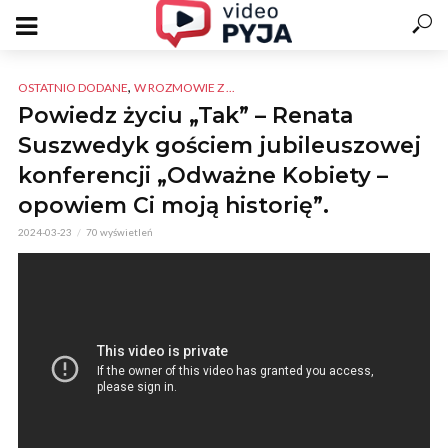
,
OSTATNIO DODANE
W ROZMOWIE Z ...
Powiedz życiu „Tak” – Renata
Suszwedyk gościem jubileuszowej
konferencji „Odważne Kobiety –
opowiem Ci moją historię”.
2024-03-23
70 wyświetleń