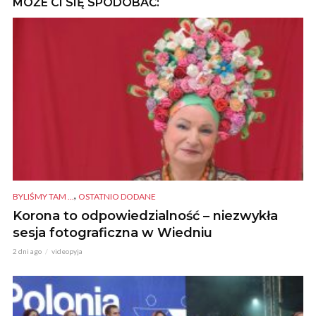
MOŻE CI SIĘ SPODOBAĆ:
,
BYLIŚMY TAM ...
OSTATNIO DODANE
Korona to odpowiedzialność – niezwykła
sesja fotograficzna w Wiedniu
2 dni ago
videopyja