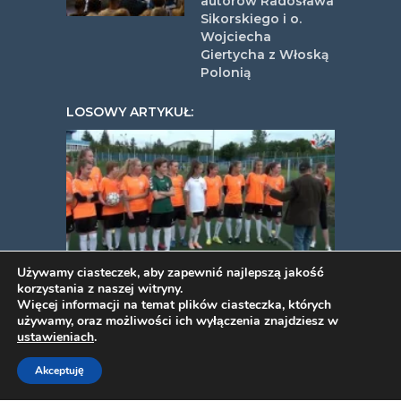
autorów Radosława
Sikorskiego i o.
Wojciecha
Giertycha z Włoską
Polonią
LOSOWY ARTYKUŁ:
Używamy ciasteczek, aby zapewnić najlepszą jakość
korzystania z naszej witryny.
Krolewscy Plock
Więcej informacji na temat plików ciasteczka, których
używamy, oraz możliwości ich wyłączenia znajdziesz w
ustawieniach
.
COPYRIGHT © 2026. VIDEOPYJA
.
Akceptuję
TWORZENIE STRON INTERNETOWYCH
PROJEKT ESTART
.