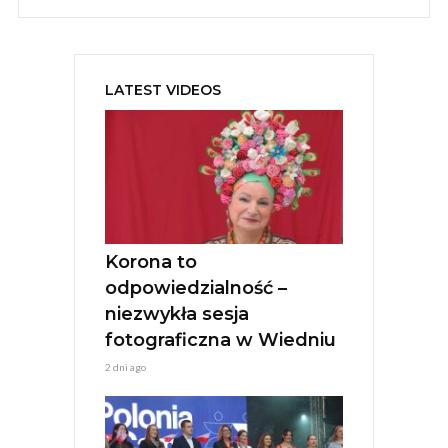
A
l
t
e
LATEST VIDEOS
r
n
a
t
i
v
e
:
Korona to
odpowiedzialność –
niezwykła sesja
fotograficzna w Wiedniu
2 dni ago