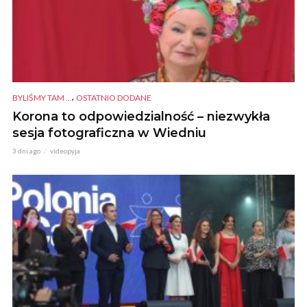
,
BYLIŚMY TAM ...
OSTATNIO DODANE
Korona to odpowiedzialność – niezwykła
sesja fotograficzna w Wiedniu
3 dni ago
videopyja