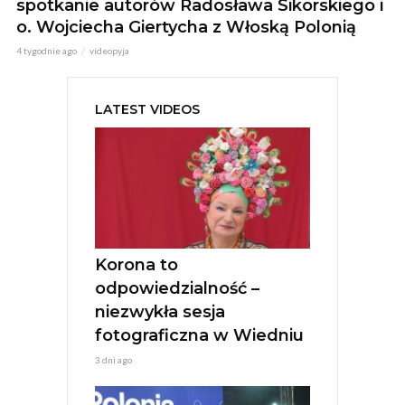
spotkanie autorów Radosława Sikorskiego i
o. Wojciecha Giertycha z Włoską Polonią
4 tygodnie ago
videopyja
LATEST VIDEOS
Korona to
odpowiedzialność –
niezwykła sesja
fotograficzna w Wiedniu
3 dni ago