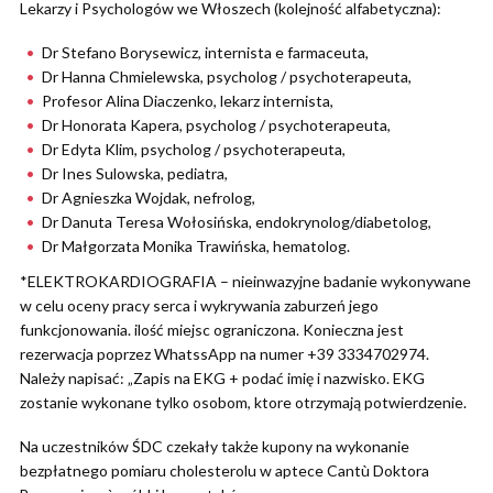
Lekarzy i Psychologów we Włoszech (kolejność alfabetyczna):
Dr Stefano Borysewicz, internista e farmaceuta,
Dr Hanna Chmielewska, psycholog / psychoterapeuta,
Profesor Alina Diaczenko, lekarz internista,
Dr Honorata Kapera, psycholog / psychoterapeuta,
Dr Edyta Klim, psycholog / psychoterapeuta,
Dr Ines Sulowska, pediatra,
Dr Agnieszka Wojdak, nefrolog,
Dr Danuta Teresa Wołosińska, endokrynolog/diabetolog,
Dr Małgorzata Monika Trawińska, hematolog.
*ELEKTROKARDIOGRAFIA – nieinwazyjne badanie wykonywane
w celu oceny pracy serca i wykrywania zaburzeń jego
funkcjonowania. ilość miejsc ograniczona. Konieczna jest
rezerwacja poprzez WhatssApp na numer +39 3334702974.
Należy napisać: „Zapis na EKG + podać imię i nazwisko. EKG
zostanie wykonane tylko osobom, ktore otrzymają potwierdzenie.
Na uczestników ŚDC czekały także kupony na wykonanie
bezpłatnego pomiaru cholesterolu w aptece Cantù Doktora