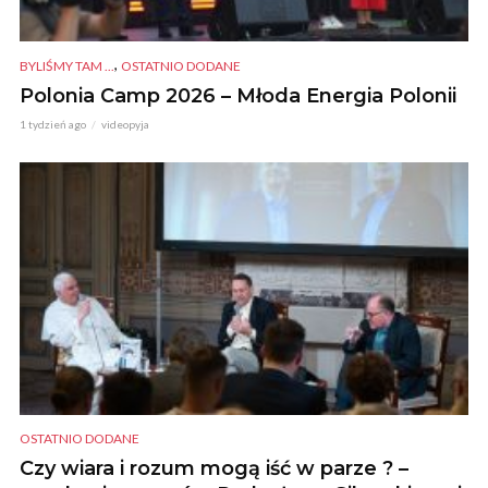
,
BYLIŚMY TAM ...
OSTATNIO DODANE
Polonia Camp 2026 – Młoda Energia Polonii
1 tydzień ago
videopyja
OSTATNIO DODANE
Czy wiara i rozum mogą iść w parze ? –