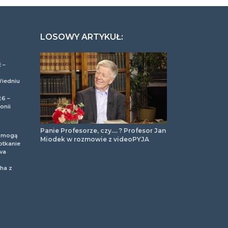
LOSOWY ARTYKUŁ:
 –
Wiedniu
26 –
onii
Panie Profesorze, czy…. ? Profesor Jan
m mogą
Miodek w rozmowie z videoPYJA
otkanie
wa
ha z