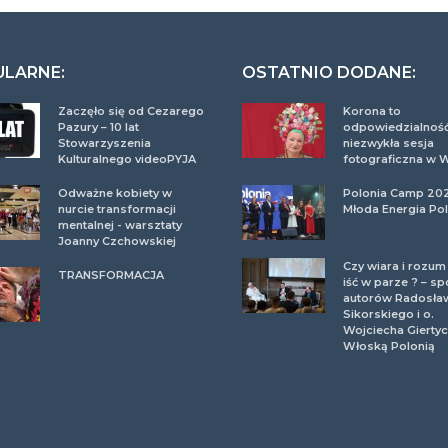
ULARNE:
OSTATNIO DODANE:
Zaczęło się od Cezarego
Korona to
Pazury – 10 lat
odpowiedzialność
Stowarzyszenia
niezwykła sesja
Kulturalnego videoPYJA
fotograficzna w 
Odważne kobiety w
Polonia Camp 20
nurcie transformacji
Młoda Energia Pol
mentalnej - warsztaty
Joanny Czchowskiej
Czy wiara i rozu
TRANSFORMACJA
iść w parze ? – sp
autorów Radosła
Sikorskiego i o.
Wojciecha Giertyc
Włoską Polonią