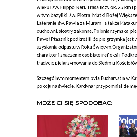
wieku i św. Filippo Neri. Trasa liczy ok. 25 km 
w tym bazyliki: św. Piotra, Matki Bożej Większ
Lateranie, św. Pawła za Murami, a także Katak
duchowni, siostry zakonne, Polonia rzymska, pie
Paweł Ptasznik podkreślił, że pielgrzymka jest
uzyskania odpustu w Roku Świętym.Organizator 
charakter i znaczenie osobistej refleksji. Podkre
tradycję pielgrzymowania do Siedmiu Kościołó
Szczególnym momentem była Eucharystia w Kata
pokoju na świecie. Kardynał przypomniał, że mę
MOŻE CI SIĘ SPODOBAĆ: