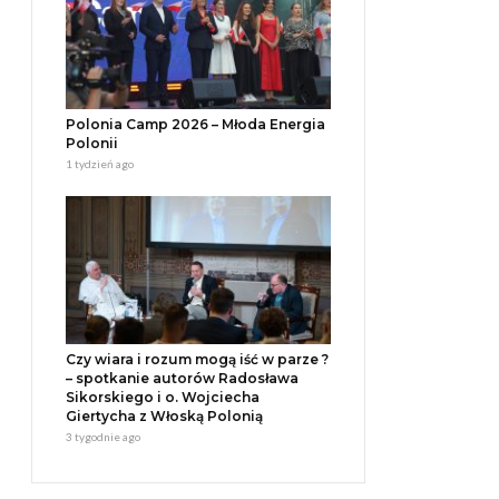
Polonia Camp 2026 – Młoda Energia
Polonii
1 tydzień ago
Czy wiara i rozum mogą iść w parze ?
– spotkanie autorów Radosława
Sikorskiego i o. Wojciecha
Giertycha z Włoską Polonią
3 tygodnie ago