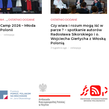
,
M ...
OSTATNIO DODANE
OSTATNIO DODANE
 Camp 2026 – Młoda
Czy wiara i rozum mogą iść w
 Polonii
parze ? – spotkanie autorów
Radosława Sikorskiego i o.
o
videopyja
Wojciecha Giertycha z Włoską
Polonią
3 tygodnie ago
videopyja