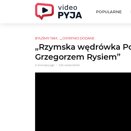
POPULARNE
,
BYLIŚMY TAM ...
OSTATNIO DODANE
„Rzymska wędrówka Polo
Grzegorzem Rysiem”
6 miesięcy ago
126 wyświetleń