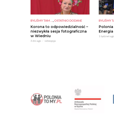
,
BYLIŚMY TAM ...
OSTATNIO DODANE
BYLIŚMY TA
Korona to odpowiedzialność –
Polonia
niezwykła sesja fotograficzna
Energia
w Wiedniu
1 tydzień ag
3 dni ago
videopyja