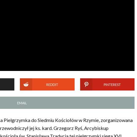
REDDIT
PINTEREST
EMAIL
esza Pielgrzymka do Siedmiu Kościołów w Rzymie, zorganizowana
rzewodniczył jej ks. kard. Grzegorz Ryś, Arcybiskup
ościoła św. Stanisława.Tradycja tej pielgrzymki sięga XVI