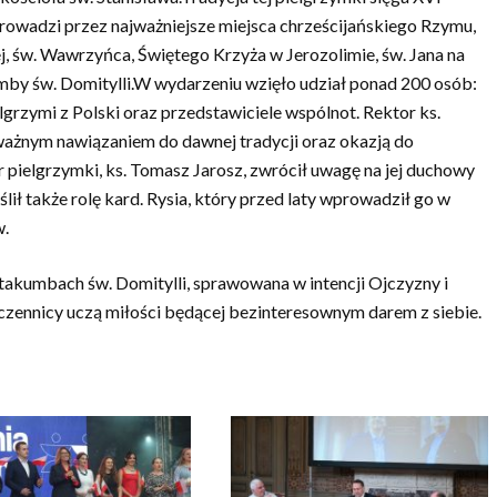
i prowadzi przez najważniejsze miejsca chrześcijańskiego Rzymu,
ej, św. Wawrzyńca, Świętego Krzyża w Jerozolimie, św. Jana na
umby św. Domitylli.W wydarzeniu wzięło udział ponad 200 osób:
lgrzymi z Polski oraz przedstawiciele wspólnot. Rektor ks.
 ważnym nawiązaniem do dawnej tradycji oraz okazją do
pielgrzymki, ks. Tomasz Jarosz, zwrócił uwagę na jej duchowy
ślił także rolę kard. Rysia, który przed laty wprowadził go w
w.
kumbach św. Domitylli, sprawowana w intencji Ojczyzny i
czennicy uczą miłości będącej bezinteresownym darem z siebie.