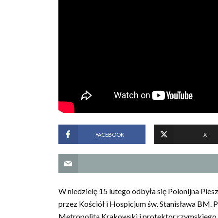
FACEBOOK
X
W niedzielę 15 lutego odbyła się Polonijna Pi
przez Kościół i Hospicjum św. Stanisława BM. P
Metropolita Krakowski i protektor rzymskiego k