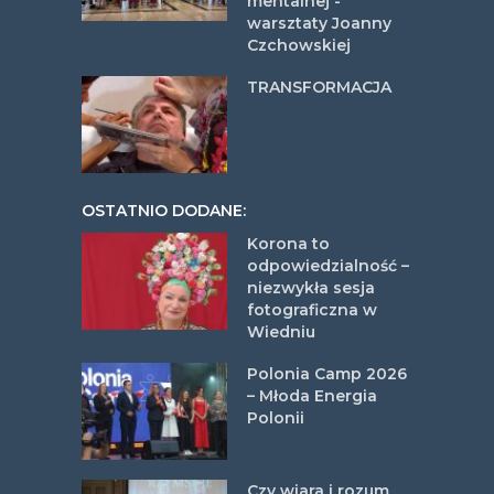
mentalnej -
warsztaty Joanny
Czchowskiej
TRANSFORMACJA
OSTATNIO DODANE:
Korona to
odpowiedzialność –
niezwykła sesja
fotograficzna w
Wiedniu
Polonia Camp 2026
– Młoda Energia
Polonii
Czy wiara i rozum