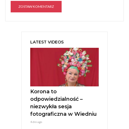
A
l
t
e
LATEST VIDEOS
r
n
a
t
i
v
e
:
Korona to
odpowiedzialność –
niezwykła sesja
fotograficzna w Wiedniu
4 dni ago