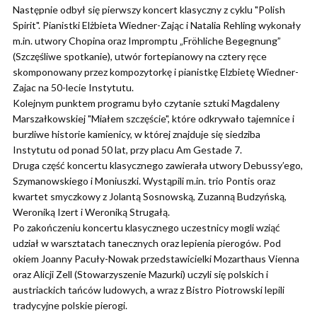
Następnie odbył się pierwszy koncert klasyczny z cyklu "Polish
Spirit". Pianistki Elżbieta Wiedner-Zając i Natalia Rehling wykonały
m.in. utwory Chopina oraz Impromptu „Fröhliche Begegnung”
(Szczęśliwe spotkanie), utwór fortepianowy na cztery ręce
skomponowany przez kompozytorkę i pianistkę Elzbietę Wiedner-
Zajac na 50-lecie Instytutu.
Kolejnym punktem programu było czytanie sztuki Magdaleny
Marszałkowskiej "Miałem szczęście", które odkrywało tajemnice i
burzliwe historie kamienicy, w której znajduje się siedziba
Instytutu od ponad 50 lat, przy placu Am Gestade 7.
Druga część koncertu klasycznego zawierała utwory Debussy’ego,
Szymanowskiego i Moniuszki. Wystąpili m.in. trio Pontis oraz
kwartet smyczkowy z Jolantą Sosnowską, Zuzanną Budzyńską,
Weroniką Izert i Weroniką Strugałą.
Po zakończeniu koncertu klasycznego uczestnicy mogli wziąć
udział w warsztatach tanecznych oraz lepienia pierogów. Pod
okiem Joanny Pacuły-Nowak przedstawicielki Mozarthaus Vienna
oraz Alicji Zell (Stowarzyszenie Mazurki) uczyli się polskich i
austriackich tańców ludowych, a wraz z Bistro Piotrowski lepili
tradycyjne polskie pierogi.