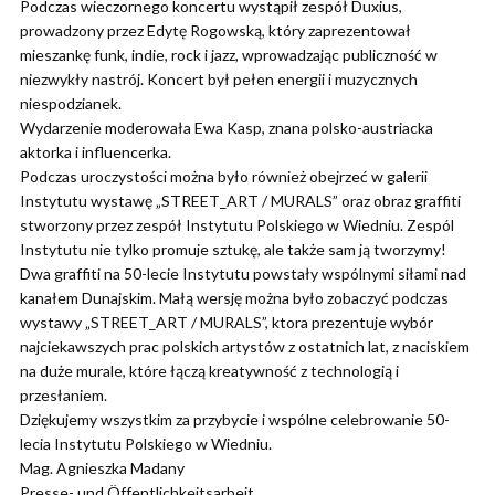
Podczas wieczornego koncertu wystąpił zespół Duxius,
prowadzony przez Edytę Rogowską, który zaprezentował
mieszankę funk, indie, rock i jazz, wprowadzając publiczność w
niezwykły nastrój. Koncert był pełen energii i muzycznych
niespodzianek.
Wydarzenie moderowała Ewa Kasp, znana polsko-austriacka
aktorka i influencerka.
Podczas uroczystości można było również obejrzeć w galerii
Instytutu wystawę „STREET_ART / MURALS” oraz obraz graffiti
stworzony przez zespół Instytutu Polskiego w Wiedniu. Zespól
Instytutu nie tylko promuje sztukę, ale także sam ją tworzymy!
Dwa graffiti na 50-lecie Instytutu powstały wspólnymi siłami nad
kanałem Dunajskim. Małą wersję można było zobaczyć podczas
wystawy „STREET_ART / MURALS”, ktora prezentuje wybór
najciekawszych prac polskich artystów z ostatnich lat, z naciskiem
na duże murale, które łączą kreatywność z technologią i
przesłaniem.
Dziękujemy wszystkim za przybycie i wspólne celebrowanie 50-
lecia Instytutu Polskiego w Wiedniu.
Mag. Agnieszka Madany
Presse- und Öffentlichkeitsarbeit