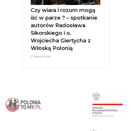
Czy wiara i rozum mogą
iść w parze ? – spotkanie
autorów Radosława
Sikorskiego i o.
Wojciecha Giertycha z
Włoską Polonią
3 tygodnie ago