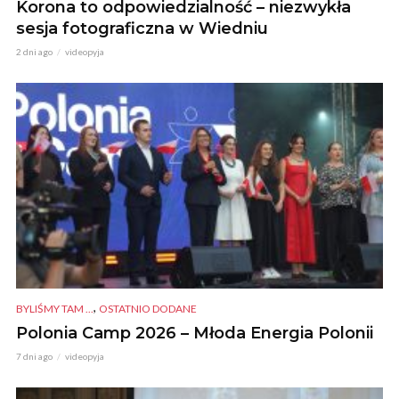
Korona to odpowiedzialność – niezwykła
sesja fotograficzna w Wiedniu
2 dni ago
videopyja
,
BYLIŚMY TAM ...
OSTATNIO DODANE
Polonia Camp 2026 – Młoda Energia Polonii
7 dni ago
videopyja