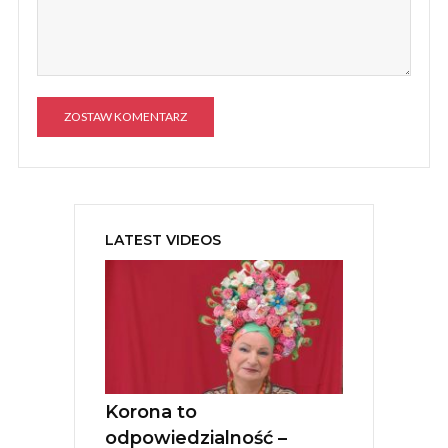
A
l
t
e
LATEST VIDEOS
r
n
a
t
i
v
e
:
Korona to
odpowiedzialność –