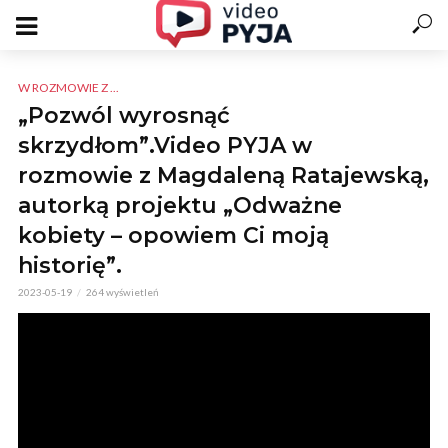
W ROZMOWIE Z ...
„Pozwól wyrosnąć
skrzydłom”.Video PYJA w
rozmowie z Magdaleną Ratajewską,
autorką projektu „Odważne
kobiety – opowiem Ci moją
historię”.
2023-05-19
264 wyświetleń