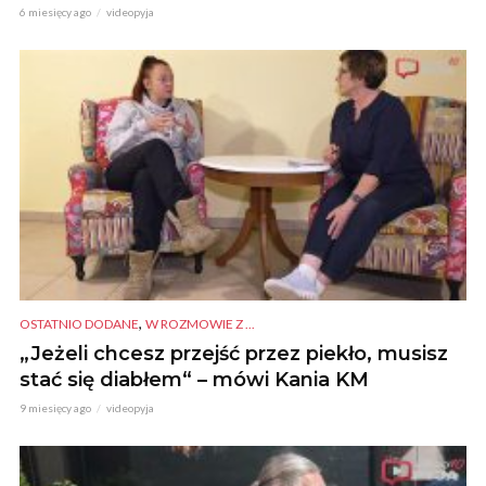
6 miesięcy ago
videopyja
,
OSTATNIO DODANE
W ROZMOWIE Z ...
„Jeżeli chcesz przejść przez piekło, musisz
stać się diabłem“ – mówi Kania KM
9 miesięcy ago
videopyja