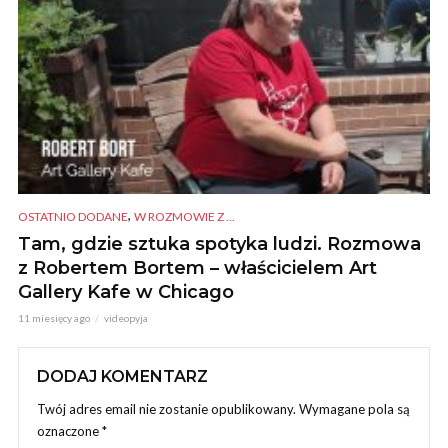
,
OSTATNIO DODANE
W ROZMOWIE Z ...
Tam, gdzie sztuka spotyka ludzi. Rozmowa
z Robertem Bortem – właścicielem Art
Gallery Kafe w Chicago
11 miesięcy ago
videopyja
DODAJ KOMENTARZ
Twój adres email nie zostanie opublikowany.
Wymagane pola są
oznaczone
*