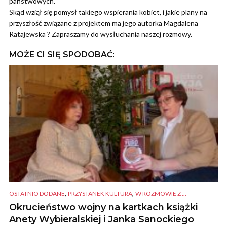
państwowych.
Skąd wziął się pomysł takiego wspierania kobiet, i jakie plany na
przyszłość związane z projektem ma jego autorka Magdalena
Ratajewska ? Zapraszamy do wysłuchania naszej rozmowy.
MOŻE CI SIĘ SPODOBAĆ:
,
,
OSTATNIO DODANE
PRZYSTANEK KULTURA
W ROZMOWIE Z ...
Okrucieństwo wojny na kartkach książki
Anety Wybieralskiej i Janka Sanockiego