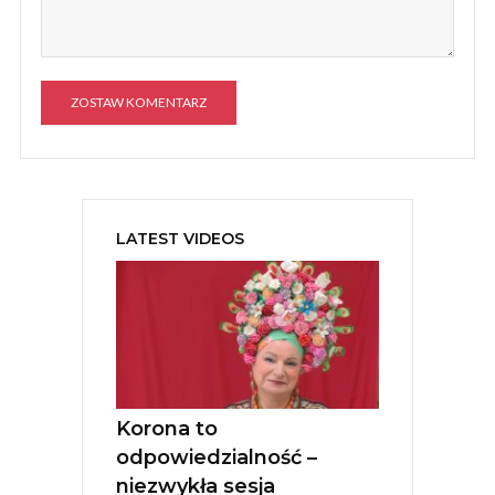
A
l
t
e
LATEST VIDEOS
r
n
a
t
i
v
e
:
Korona to
odpowiedzialność –
niezwykła sesja