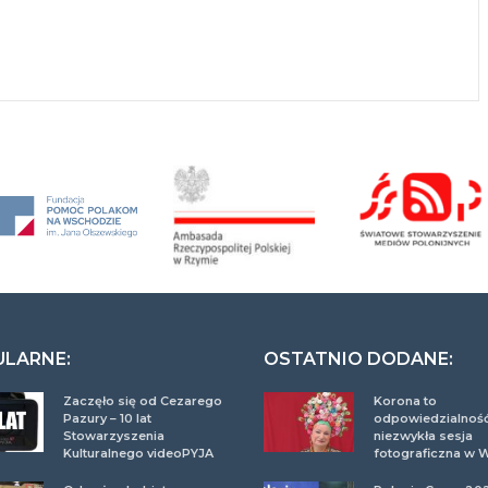
ULARNE:
OSTATNIO DODANE:
Zaczęło się od Cezarego
Korona to
Pazury – 10 lat
odpowiedzialność
Stowarzyszenia
niezwykła sesja
Kulturalnego videoPYJA
fotograficzna w 