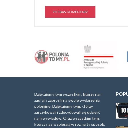
A
l
t
e
r
n
a
t
i
v
e
:
POP
Dziękujemy tym wszystkim, którzy nam
zaufali i zaprosili na swoje wydarzenia
polonijne. Dziękujemy tym, którzy
zaryzykowali i zdecydowali się udzielić
nam wywiadów. Oraz wszystkim tym,
którzy nas wspierają w rozmaity sposób,