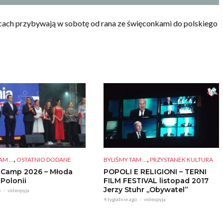
cach przybywają w sobotę od rana ze święconkami do polskiego
,
,
BYLIŚMY TAM ...
PRZYSTANEK KULTURA
M ...
OSTATNIO DODANE
POPOLI E RELIGIONI – TERNI
 Camp 2026 – Młoda
FILM FESTIVAL listopad 2017
 Polonii
Jerzy Stuhr ,,Obywatel”
o
videopyja
4 tygodnie ago
videopyja