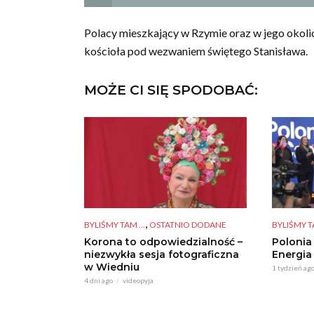
Polacy mieszkający w Rzymie oraz w jego okoli
kościoła pod wezwaniem świętego Stanisława.
MOŻE CI SIĘ SPODOBAĆ:
,
BYLIŚMY TAM ...
OSTATNIO DODANE
BYLIŚMY TA
Korona to odpowiedzialność –
Polonia
niezwykła sesja fotograficzna
Energia
w Wiedniu
1 tydzień ag
4 dni ago
videopyja