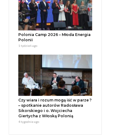
Polonia Camp 2026 – Młoda Energia
Polonii
1 tydzień ago
Czy wiara i rozum mogą iść w parze ?
– spotkanie autorów Radosława
Sikorskiego i o. Wojciecha
Giertycha z Włoską Polonią
4 tygodnie ago