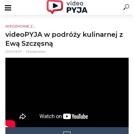
W ROZMOWIE Z ...
videoPYJA w podróży kulinarnej z
Ewą Szczęsną
2023-04-09
34 wyświetleń