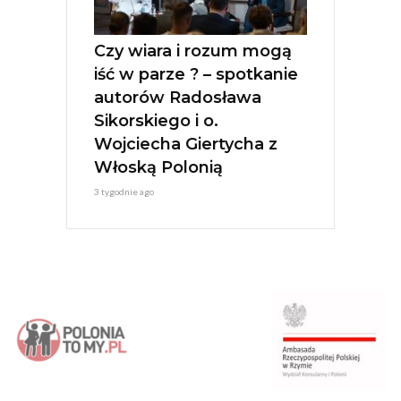
Czy wiara i rozum mogą
iść w parze ? – spotkanie
autorów Radosława
Sikorskiego i o.
Wojciecha Giertycha z
Włoską Polonią
3 tygodnie ago