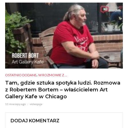
,
OSTATNIO DODANE
W ROZMOWIE Z ...
Tam, gdzie sztuka spotyka ludzi. Rozmowa
z Robertem Bortem – właścicielem Art
Gallery Kafe w Chicago
11 miesięcy ago
videopyja
DODAJ KOMENTARZ