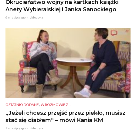
Okrucieństwo wojny na kartkach książki
Anety Wybieralskiej i Janka Sanockiego
6 miesięcy ago
videopyja
,
OSTATNIO DODANE
W ROZMOWIE Z ...
„Jeżeli chcesz przejść przez piekło, musisz
stać się diabłem“ – mówi Kania KM
9 miesięcy ago
videopyja