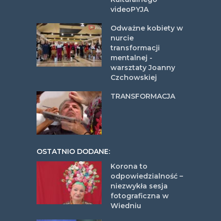
videoPYJA
Odważne kobiety w
nurcie
transformacji
mentalnej -
warsztaty Joanny
Czchowskiej
TRANSFORMACJA
OSTATNIO DODANE:
Korona to
odpowiedzialność –
niezwykła sesja
fotograficzna w
Wiedniu