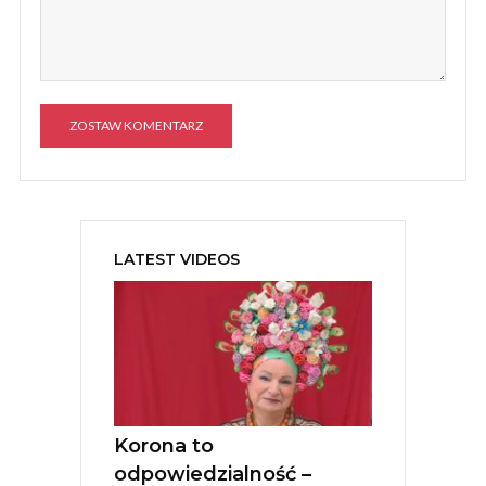
A
l
t
e
LATEST VIDEOS
r
n
a
t
i
v
e
:
Korona to
odpowiedzialność –