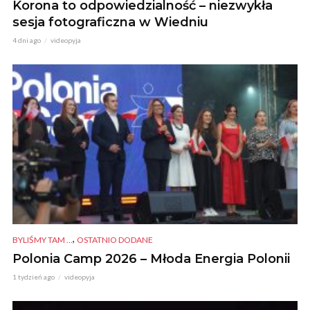
Korona to odpowiedzialność – niezwykła
sesja fotograficzna w Wiedniu
4 dni ago
videopyja
,
BYLIŚMY TAM ...
OSTATNIO DODANE
Polonia Camp 2026 – Młoda Energia Polonii
1 tydzień ago
videopyja