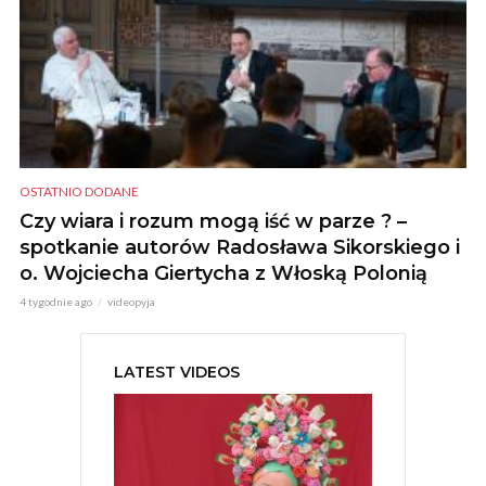
OSTATNIO DODANE
Czy wiara i rozum mogą iść w parze ? –
spotkanie autorów Radosława Sikorskiego i
o. Wojciecha Giertycha z Włoską Polonią
4 tygodnie ago
videopyja
LATEST VIDEOS