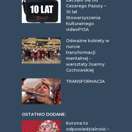
Zaczęło się od
Cezarego Pazury –
10 lat
Stowarzyszenia
Kulturalnego
videoPYJA
Odważne kobiety w
nurcie
transformacji
mentalnej -
warsztaty Joanny
Czchowskiej
TRANSFORMACJA
OSTATNIO DODANE:
Korona to
odpowiedzialność –