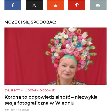
MOŻE CI SIĘ SPODOBAĆ:
,
BYLIŚMY TAM ...
OSTATNIO DODANE
Korona to odpowiedzialność – niezwykła
sesja fotograficzna w Wiedniu
4 dni ago
videopyja