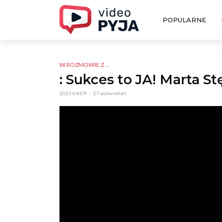
POPULARNE
W ROZMOWIE Z ...
: Sukces to JA! Marta S
2023-04-09
27 wyświetleń