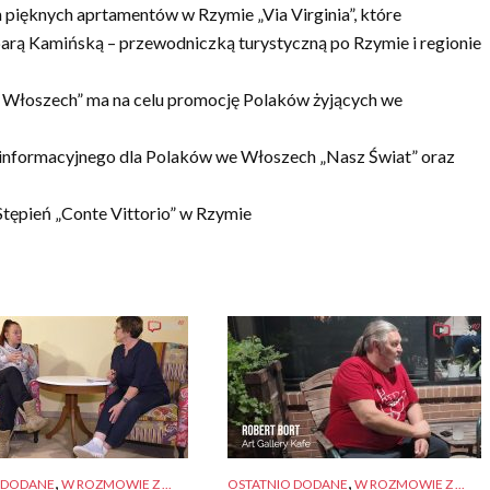
pięknych aprtamentów w Rzymie „Via Virginia”, które
barą Kamińską – przewodniczką turystyczną po Rzymie i regionie
 Włoszech” ma na celu promocję Polaków żyjących we
 informacyjnego dla Polaków we Włoszech „Nasz Świat” oraz
tępień „Conte Vittorio” w Rzymie
,
,
 DODANE
W ROZMOWIE Z ...
OSTATNIO DODANE
W ROZMOWIE Z ...