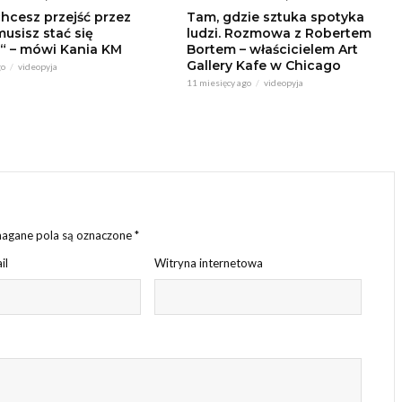
chcesz przejść przez
Tam, gdzie sztuka spotyka
musisz stać się
ludzi. Rozmowa z Robertem
“ – mówi Kania KM
Bortem – właścicielem Art
Gallery Kafe w Chicago
go
videopyja
11 miesięcy ago
videopyja
gane pola są oznaczone
*
il
Witryna internetowa