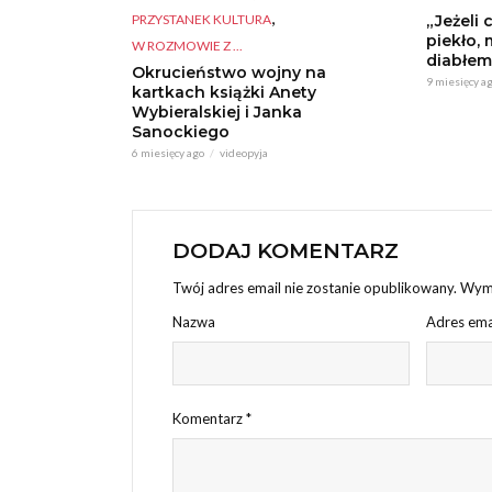
,
PRZYSTANEK KULTURA
„Jeżeli 
piekło, 
W ROZMOWIE Z ...
diabłem
Okrucieństwo wojny na
9 miesięcy a
kartkach książki Anety
Wybieralskiej i Janka
Sanockiego
6 miesięcy ago
videopyja
DODAJ KOMENTARZ
Twój adres email nie zostanie opublikowany.
Wyma
Nazwa
Adres ema
Komentarz
*