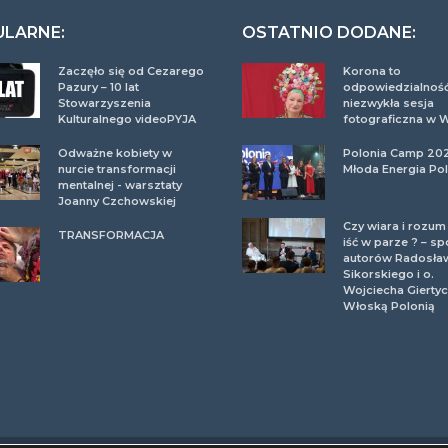
ULARNE:
OSTATNIO DODANE:
Zaczęło się od Cezarego
Korona to
Pazury – 10 lat
odpowiedzialność
Stowarzyszenia
niezwykła sesja
Kulturalnego videoPYJA
fotograficzna w 
Odważne kobiety w
Polonia Camp 20
nurcie transformacji
Młoda Energia Pol
mentalnej - warsztaty
Joanny Czchowskiej
Czy wiara i rozu
TRANSFORMACJA
iść w parze ? – sp
autorów Radosła
Sikorskiego i o.
Wojciecha Giertyc
Włoską Polonią