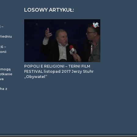
LOSOWY ARTYKUŁ:
 –
Wiedniu
26 –
onii
POPOLI E RELIGIONI – TERNI FILM
m mogą
FESTIVAL listopad 2017 Jerzy Stuhr
otkanie
,,Obywatel”
wa
ha z