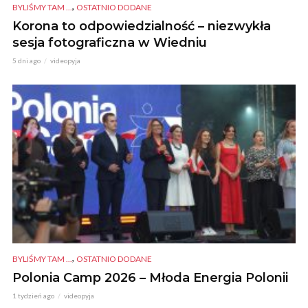
,
BYLIŚMY TAM ...
OSTATNIO DODANE
Korona to odpowiedzialność – niezwykła
sesja fotograficzna w Wiedniu
5 dni ago
videopyja
,
BYLIŚMY TAM ...
OSTATNIO DODANE
Polonia Camp 2026 – Młoda Energia Polonii
1 tydzień ago
videopyja