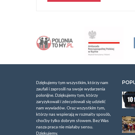
A
l
t
e
r
n
a
t
i
v
e
:
POP
Dziękujemy tym wszystkim, którzy nam
zaufali i zaprosili na swoje wydarzenia
polonijne. Dziękujemy tym, którzy
zaryzykowali i zdecydowali się udzielić
nam wywiadów. Oraz wszystkim tym,
którzy nas wspierają w rozmaity sposób,
choćby tylko dobrym słowem. Bez Was
nasza praca nie miałaby sensu.
Dziękujemy.