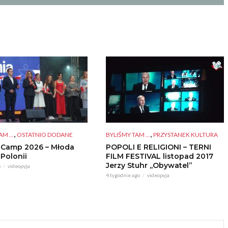
,
,
BYLIŚMY TAM ...
PRZYSTANEK KULTURA
M ...
OSTATNIO DODANE
POPOLI E RELIGIONI – TERNI
 Camp 2026 – Młoda
FILM FESTIVAL listopad 2017
 Polonii
Jerzy Stuhr ,,Obywatel”
o
videopyja
4 tygodnie ago
videopyja