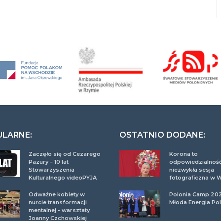
ULARNE:
OSTATNIO DODANE:
Zaczęło się od Cezarego
Korona to
Pazury – 10 lat
odpowiedzialność
Stowarzyszenia
niezwykła sesja
Kulturalnego videoPYJA
fotograficzna w 
Odważne kobiety w
Polonia Camp 20
nurcie transformacji
Młoda Energia Pol
mentalnej - warsztaty
Joanny Czchowskiej