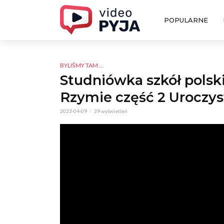
POPULARNE
BYLIŚMY TAM ...
Studniówka szkół pols
Rzymie część 2 Uroczys
2023-04-09
39 wyświetleń