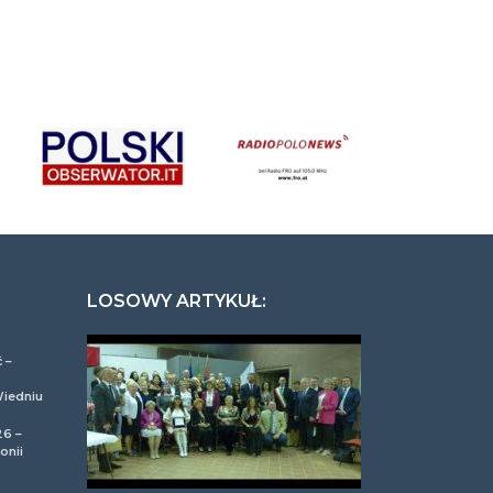
LOSOWY ARTYKUŁ:
 –
Wiedniu
26 –
onii