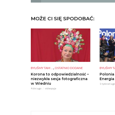
MOŻE CI SIĘ SPODOBAĆ:
,
BYLIŚMY TAM ...
OSTATNIO DODANE
BYLIŚMY TA
Korona to odpowiedzialność –
Polonia
niezwykła sesja fotograficzna
Energia
w Wiedniu
1 tydzień ag
4 dni ago
videopyja