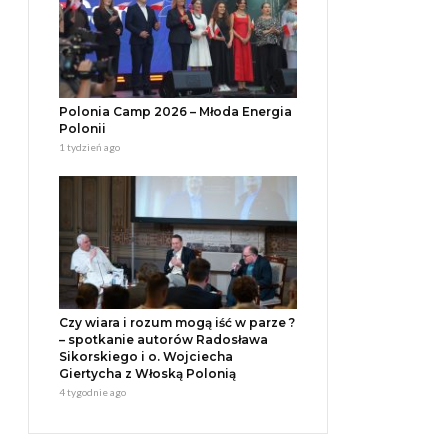
Polonia Camp 2026 – Młoda Energia
Polonii
1 tydzień ago
Czy wiara i rozum mogą iść w parze ?
– spotkanie autorów Radosława
Sikorskiego i o. Wojciecha
Giertycha z Włoską Polonią
4 tygodnie ago