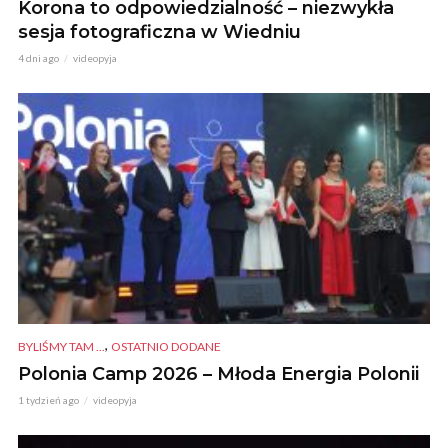
Korona to odpowiedzialność – niezwykła
sesja fotograficzna w Wiedniu
4 dni ago
videopyja
,
BYLIŚMY TAM ...
OSTATNIO DODANE
Polonia Camp 2026 – Młoda Energia Polonii
1 tydzień ago
videopyja