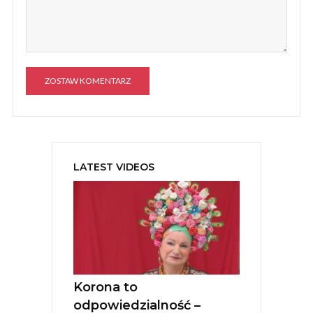
A
l
t
e
LATEST VIDEOS
r
n
a
t
i
v
e
:
Korona to
odpowiedzialność –