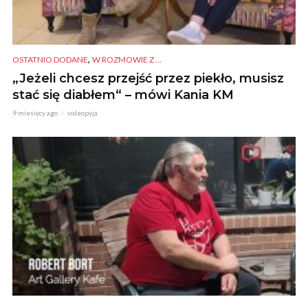
,
OSTATNIO DODANE
W ROZMOWIE Z ...
„Jeżeli chcesz przejść przez piekło, musisz
stać się diabłem“ – mówi Kania KM
9 miesięcy ago
videopyja