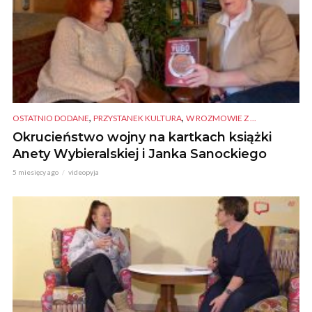
,
,
OSTATNIO DODANE
PRZYSTANEK KULTURA
W ROZMOWIE Z ...
Okrucieństwo wojny na kartkach książki
Anety Wybieralskiej i Janka Sanockiego
5 miesięcy ago
videopyja