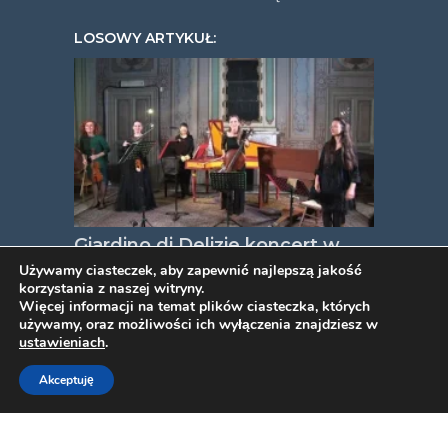
LOSOWY ARTYKUŁ:
Giardino di Delizie koncert w
Instytucie Polskim Rzym
Używamy ciasteczek, aby zapewnić najlepszą jakość
korzystania z naszej witryny.
01/03/2020
Więcej informacji na temat plików ciasteczka, których
używamy, oraz możliwości ich wyłączenia znajdziesz w
ustawieniach
.
COPYRIGHT © 2026. VIDEOPYJA
.
Akceptuję
TWORZENIE STRON INTERNETOWYCH
PROJEKT ESTART
.