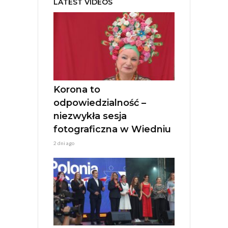
LATEST VIDEOS
r
n
a
t
i
v
e
:
Korona to
odpowiedzialność –
niezwykła sesja
fotograficzna w Wiedniu
2 dni ago