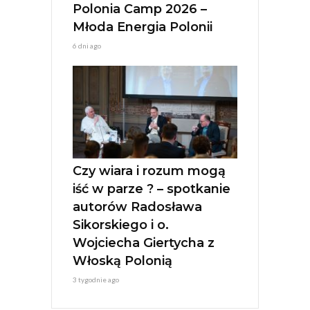
Polonia Camp 2026 –
Młoda Energia Polonii
6 dni ago
Czy wiara i rozum mogą
iść w parze ? – spotkanie
autorów Radosława
Sikorskiego i o.
Wojciecha Giertycha z
Włoską Polonią
3 tygodnie ago