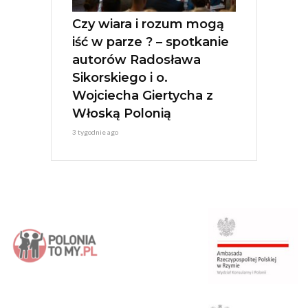
Czy wiara i rozum mogą
iść w parze ? – spotkanie
autorów Radosława
Sikorskiego i o.
Wojciecha Giertycha z
Włoską Polonią
3 tygodnie ago