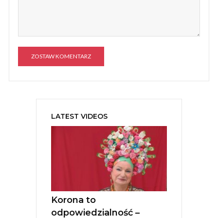
A
l
t
e
LATEST VIDEOS
r
n
a
t
i
v
e
:
Korona to
odpowiedzialność –