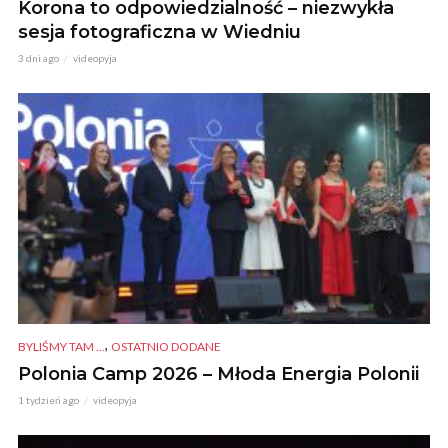
Korona to odpowiedzialność – niezwykła
sesja fotograficzna w Wiedniu
3 dni ago
videopyja
,
BYLIŚMY TAM ...
OSTATNIO DODANE
Polonia Camp 2026 – Młoda Energia Polonii
1 tydzień ago
videopyja