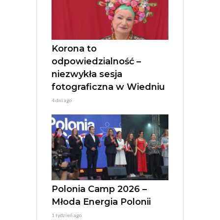
t
i
v
e
:
Korona to
odpowiedzialność –
niezwykła sesja
fotograficzna w Wiedniu
4 dni ago
Polonia Camp 2026 –
Młoda Energia Polonii
1 tydzień ago