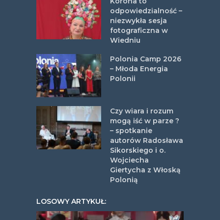
Korona to
odpowiedzialność –
niezwykła sesja
fotograficzna w
Wiedniu
Polonia Camp 2026
– Młoda Energia
Polonii
Czy wiara i rozum
mogą iść w parze ?
– spotkanie
autorów Radosława
Sikorskiego i o.
Wojciecha
Giertycha z Włoską
Polonią
LOSOWY ARTYKUŁ: