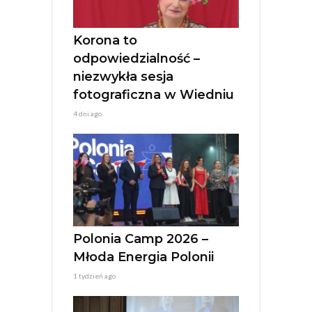
v
e
:
Korona to
odpowiedzialność –
niezwykła sesja
fotograficzna w Wiedniu
4 dni ago
Polonia Camp 2026 –
Młoda Energia Polonii
1 tydzień ago