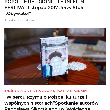
POPOLI E RELIGIONI – TERNI FILM
FESTIVAL listopad 2017 Jerzy Stuhr
,,Obywatel”
4 tygodnie ago
videopyja
,
,
BYLIŚMY TAM ...
OSTATNIO DODANE
PRZYSTANEK KULTURA
„W sercu Rzymu o Polsce, kulturze i
wspólnych historiach”Spotkanie autorów
Radosława Sikorskiego i o. Wojciecha