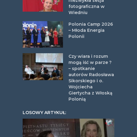
niezwykła sesja
fotograficzna w
Wiedniu
Polonia Camp 2026
– Młoda Energia
Polonii
Czy wiara i rozum
mogą iść w parze ?
– spotkanie
autorów Radosława
Sikorskiego i o.
Wojciecha
Giertycha z Włoską
Polonią
LOSOWY ARTYKUŁ: