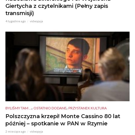
Giertycha z czytelnikami (Pełny zapis
transmisji)
4 tygodnie ago
videopyja
,
,
BYLIŚMY TAM ...
OSTATNIO DODANE
PRZYSTANEK KULTURA
Polszczyzna krzepi! Monte Cassino 80 lat
później – spotkanie w PAN w Rzymie
2 miesiące ago
videopyja