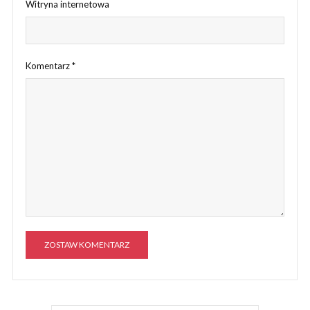
Witryna internetowa
Komentarz
*
A
l
t