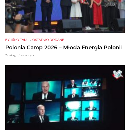
,
BYLIŚMY TAM ...
OSTATNIO DODANE
Polonia Camp 2026 – Młoda Energia Polonii
7 dni ago
videopyja