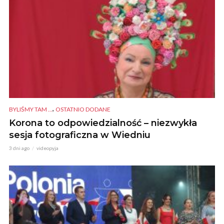
,
BYLIŚMY TAM ...
OSTATNIO DODANE
Korona to odpowiedzialność – niezwykła
sesja fotograficzna w Wiedniu
3 dni ago
videopyja