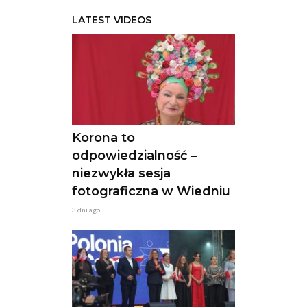
e
LATEST VIDEOS
r
n
a
t
i
v
e
:
Korona to
odpowiedzialność –
niezwykła sesja
fotograficzna w Wiedniu
3 dni ago