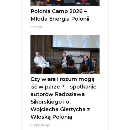
Polonia Camp 2026 –
Młoda Energia Polonii
7 dni ago
Czy wiara i rozum mogą
iść w parze ? – spotkanie
autorów Radosława
Sikorskiego i o.
Wojciecha Giertycha z
Włoską Polonią
3 tygodnie ago