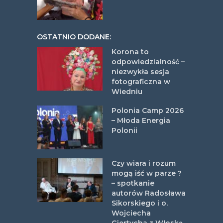
OSTATNIO DODANE:
Korona to
odpowiedzialność –
niezwykła sesja
fotograficzna w
Wiedniu
Polonia Camp 2026
– Młoda Energia
Polonii
Czy wiara i rozum
mogą iść w parze ?
– spotkanie
autorów Radosława
Sikorskiego i o.
Wojciecha
Giertycha z Włoską