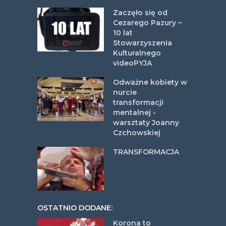
Zaczęło się od
Cezarego Pazury –
10 lat
Stowarzyszenia
Kulturalnego
videoPYJA
Odważne kobiety w
nurcie
transformacji
mentalnej -
warsztaty Joanny
Czchowskiej
TRANSFORMACJA
OSTATNIO DODANE:
Korona to