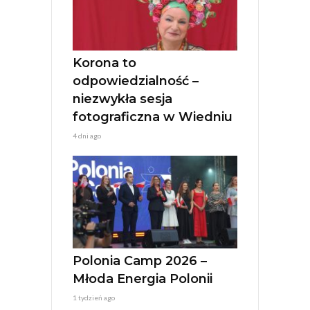
i
v
e
:
Korona to
odpowiedzialność –
niezwykła sesja
fotograficzna w Wiedniu
4 dni ago
Polonia Camp 2026 –
Młoda Energia Polonii
1 tydzień ago