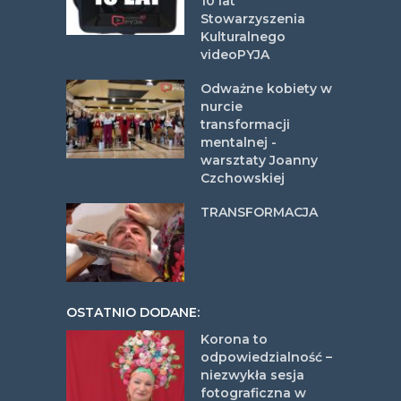
10 lat
Stowarzyszenia
Kulturalnego
videoPYJA
Odważne kobiety w
nurcie
transformacji
mentalnej -
warsztaty Joanny
Czchowskiej
TRANSFORMACJA
OSTATNIO DODANE:
Korona to
odpowiedzialność –
niezwykła sesja
fotograficzna w