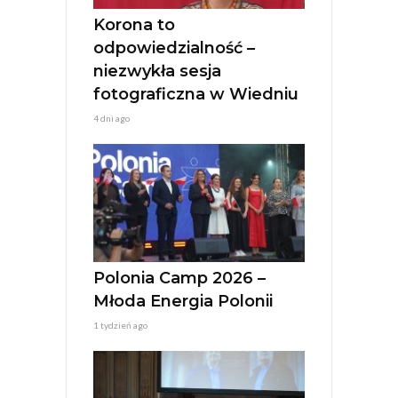
e
:
Korona to
odpowiedzialność –
niezwykła sesja
fotograficzna w Wiedniu
4 dni ago
Polonia Camp 2026 –
Młoda Energia Polonii
1 tydzień ago