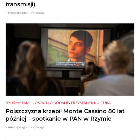
transmisji)
4 tygodnie ago
videopyja
,
,
BYLIŚMY TAM ...
OSTATNIO DODANE
PRZYSTANEK KULTURA
Polszczyzna krzepi! Monte Cassino 80 lat
później – spotkanie w PAN w Rzymie
2 miesiące ago
videopyja