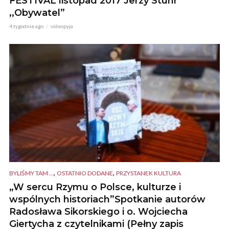
FESTIVAL listopad 2017 Jerzy Stuhr
,,Obywatel”
4 tygodnie ago
videopyja
,
,
BYLIŚMY TAM ...
OSTATNIO DODANE
PRZYSTANEK KULTURA
„W sercu Rzymu o Polsce, kulturze i
wspólnych historiach”Spotkanie autorów
Radosława Sikorskiego i o. Wojciecha
Giertycha z czytelnikami (Pełny zapis