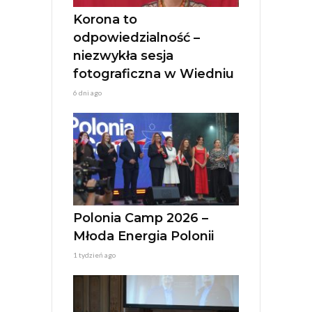
e
:
Korona to
odpowiedzialność –
niezwykła sesja
fotograficzna w Wiedniu
6 dni ago
Polonia Camp 2026 –
Młoda Energia Polonii
1 tydzień ago