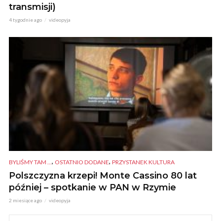
transmisji)
4 tygodnie ago
videopyja
,
,
BYLIŚMY TAM ...
OSTATNIO DODANE
PRZYSTANEK KULTURA
Polszczyzna krzepi! Monte Cassino 80 lat
później – spotkanie w PAN w Rzymie
2 miesiące ago
videopyja