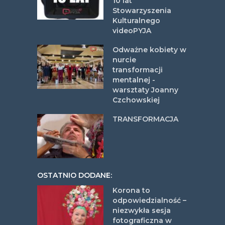
10 lat
Stowarzyszenia
Kulturalnego
videoPYJA
Odważne kobiety w
nurcie
transformacji
mentalnej -
warsztaty Joanny
Czchowskiej
TRANSFORMACJA
OSTATNIO DODANE:
Korona to
odpowiedzialność –
niezwykła sesja
fotograficzna w