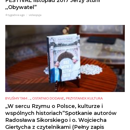
FESTIVAL listopad 2017 Jerzy Stuhr
,,Obywatel”
4 tygodnie ago
videopyja
,
,
BYLIŚMY TAM ...
OSTATNIO DODANE
PRZYSTANEK KULTURA
„W sercu Rzymu o Polsce, kulturze i
wspólnych historiach”Spotkanie autorów
Radosława Sikorskiego i o. Wojciecha
Giertycha z czytelnikami (Pełny zapis