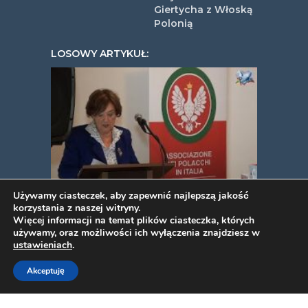
Giertycha z Włoską
Polonią
LOSOWY ARTYKUŁ:
XXVII Walny Zjazd Związku
Używamy ciasteczek, aby zapewnić najlepszą jakość
korzystania z naszej witryny.
Polaków we Włoszech
Więcej informacji na temat plików ciasteczka, których
używamy, oraz możliwości ich wyłączenia znajdziesz w
ustawieniach
.
COPYRIGHT © 2026. VIDEOPYJA
.
Akceptuję
TWORZENIE STRON INTERNETOWYCH
PROJEKT ESTART
.