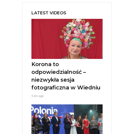
t
e
LATEST VIDEOS
r
n
a
t
i
v
e
:
Korona to
odpowiedzialność –
niezwykła sesja
fotograficzna w Wiedniu
5 dni ago