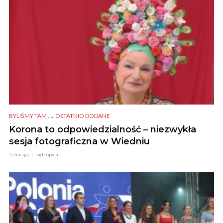
,
BYLIŚMY TAM ...
OSTATNIO DODANE
Korona to odpowiedzialność – niezwykła
sesja fotograficzna w Wiedniu
5 dni ago
videopyja