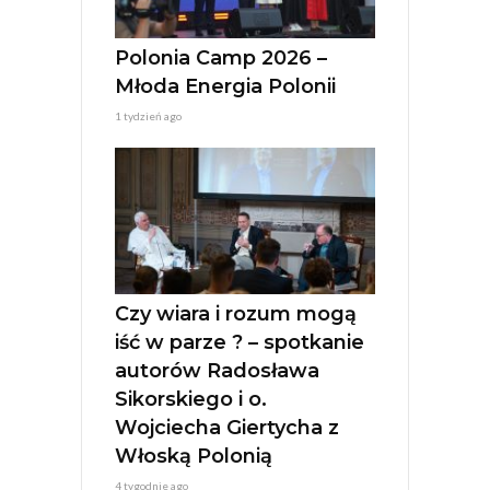
Polonia Camp 2026 –
Młoda Energia Polonii
1 tydzień ago
Czy wiara i rozum mogą
iść w parze ? – spotkanie
autorów Radosława
Sikorskiego i o.
Wojciecha Giertycha z
Włoską Polonią
4 tygodnie ago