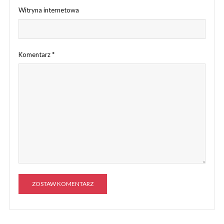
Witryna internetowa
Komentarz
*
A
l