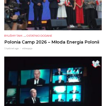
,
BYLIŚMY TAM ...
OSTATNIO DODANE
Polonia Camp 2026 – Młoda Energia Polonii
1 tydzień ago
videopyja