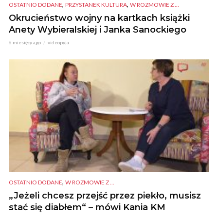
,
,
OSTATNIO DODANE
PRZYSTANEK KULTURA
W ROZMOWIE Z ...
Okrucieństwo wojny na kartkach książki
Anety Wybieralskiej i Janka Sanockiego
6 miesięcy ago
videopyja
,
OSTATNIO DODANE
W ROZMOWIE Z ...
„Jeżeli chcesz przejść przez piekło, musisz
stać się diabłem“ – mówi Kania KM