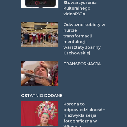
Stowarzyszenia
Kulturalnego
videoPYJA
Odważne kobiety w
nurcie
transformacji
mentalnej -
warsztaty Joanny
Czchowskiej
TRANSFORMACJA
OSTATNIO DODANE:
Korona to
odpowiedzialność –
niezwykła sesja
fotograficzna w
Wiedniu