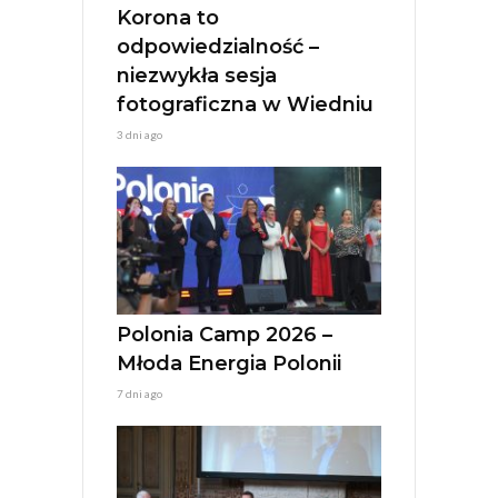
:
Korona to
odpowiedzialność –
niezwykła sesja
fotograficzna w Wiedniu
3 dni ago
Polonia Camp 2026 –
Młoda Energia Polonii
7 dni ago