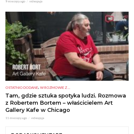
9 miesięcy ago
videopyja
,
OSTATNIO DODANE
W ROZMOWIE Z ...
Tam, gdzie sztuka spotyka ludzi. Rozmowa
z Robertem Bortem – właścicielem Art
Gallery Kafe w Chicago
11 miesięcy ago
videopyja