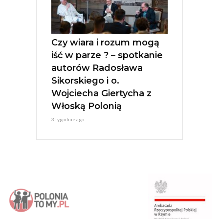
Czy wiara i rozum mogą
iść w parze ? – spotkanie
autorów Radosława
Sikorskiego i o.
Wojciecha Giertycha z
Włoską Polonią
3 tygodnie ago