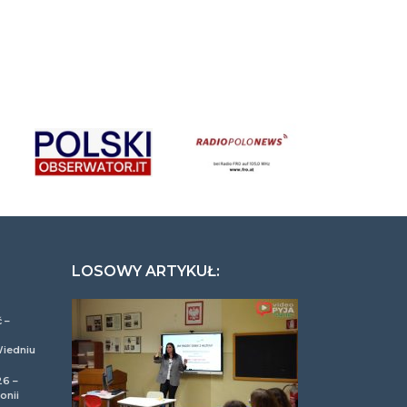
LOSOWY ARTYKUŁ:
 –
Wiedniu
26 –
onii