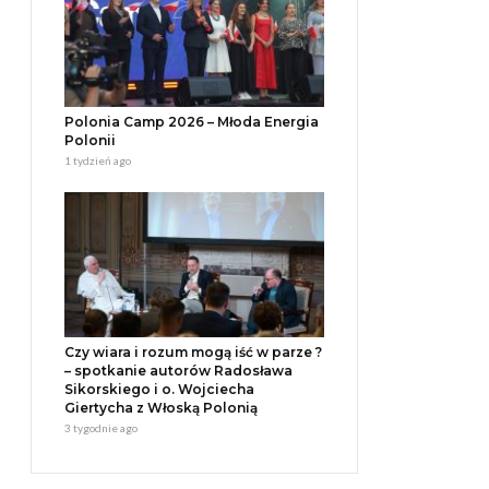
Polonia Camp 2026 – Młoda Energia
Polonii
1 tydzień ago
Czy wiara i rozum mogą iść w parze ?
– spotkanie autorów Radosława
Sikorskiego i o. Wojciecha
Giertycha z Włoską Polonią
3 tygodnie ago