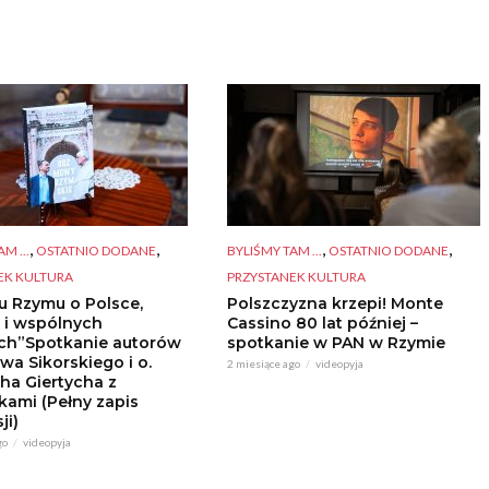
,
,
,
,
M ...
OSTATNIO DODANE
BYLIŚMY TAM ...
OSTATNIO DODANE
EK KULTURA
PRZYSTANEK KULTURA
u Rzymu o Polsce,
Polszczyzna krzepi! Monte
e i wspólnych
Cassino 80 lat później –
ach”Spotkanie autorów
spotkanie w PAN w Rzymie
wa Sikorskiego i o.
2 miesiące ago
videopyja
ha Giertycha z
kami (Pełny zapis
ji)
go
videopyja