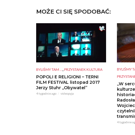
MOŻE CI SIĘ SPODOBAĆ:
,
BYLIŚMY TA
BYLIŚMY TAM ...
PRZYSTANEK KULTURA
PRZYSTAN
POPOLI E RELIGIONI – TERNI
FILM FESTIVAL listopad 2017
„W serc
Jerzy Stuhr ,,Obywatel”
kulturz
4 tygodnie ago
videopyja
histori
Radosła
Wojciec
czytelni
transmis
4 tygodnie a