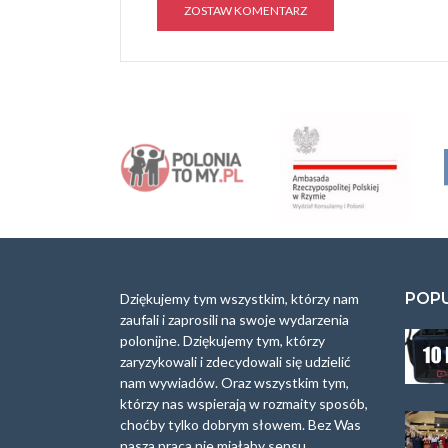
A
l
t
e
r
n
a
t
i
v
e
:
POP
Dziękujemy tym wszystkim, którzy nam
zaufali i zaprosili na swoje wydarzenia
polonijne. Dziękujemy tym, którzy
zaryzykowali i zdecydowali się udzielić
nam wywiadów. Oraz wszystkim tym,
którzy nas wspierają w rozmaity sposób,
choćby tylko dobrym słowem. Bez Was
nasza praca nie miałaby sensu.