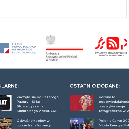
ULARNE:
OSTATNIO DODANE:
Zaczęło się od Cezarego
Korona to
Pazury – 10 lat
odpowiedzialność
Stowarzyszenia
niezwykła sesja
Kulturalnego videoPYJA
fotograficzna w 
Odważne kobiety w
Polonia Camp 20
nurcie transformacji
Młoda Energia Pol