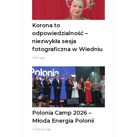
i
v
e
:
Korona to
odpowiedzialność –
niezwykła sesja
fotograficzna w Wiedniu
3 dni ago
Polonia Camp 2026 –
Młoda Energia Polonii
1 tydzień ago