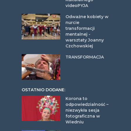
videoPYJA
Odważne kobiety w
nurcie
transformacji
mentalnej -
warsztaty Joanny
Czchowskiej
TRANSFORMACJA
OSTATNIO DODANE:
Korona to
odpowiedzialność –
niezwykła sesja
fotograficzna w
Wiedniu