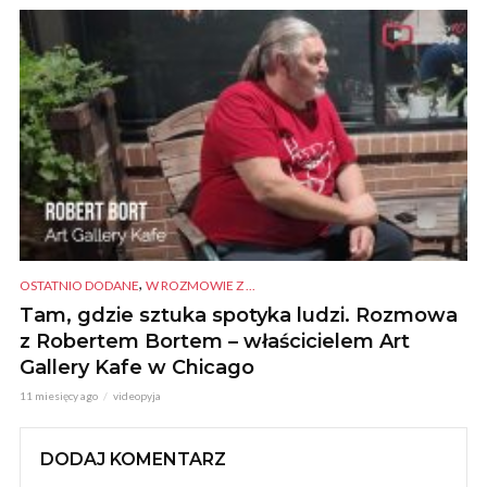
,
OSTATNIO DODANE
W ROZMOWIE Z ...
Tam, gdzie sztuka spotyka ludzi. Rozmowa
z Robertem Bortem – właścicielem Art
Gallery Kafe w Chicago
11 miesięcy ago
videopyja
DODAJ KOMENTARZ