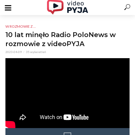
W ROZMOWIE Z ...
10 lat minęło Radio PoloNews w
rozmowie z videoPYJA
2023-04-09
35 wyświetleń