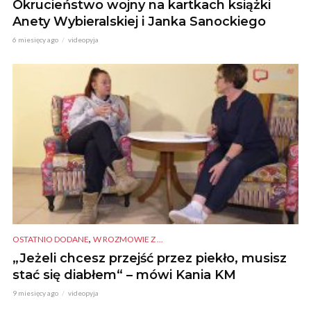
Okrucieństwo wojny na kartkach książki
Anety Wybieralskiej i Janka Sanockiego
6 miesięcy ago
videopyja
,
OSTATNIO DODANE
W ROZMOWIE Z ...
„Jeżeli chcesz przejść przez piekło, musisz
stać się diabłem“ – mówi Kania KM
9 miesięcy ago
videopyja