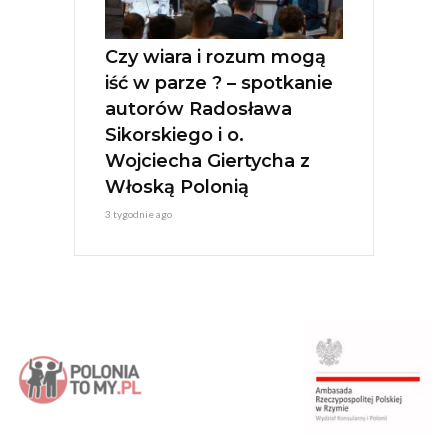
Czy wiara i rozum mogą
iść w parze ? – spotkanie
autorów Radosława
Sikorskiego i o.
Wojciecha Giertycha z
Włoską Polonią
3 tygodnie ago