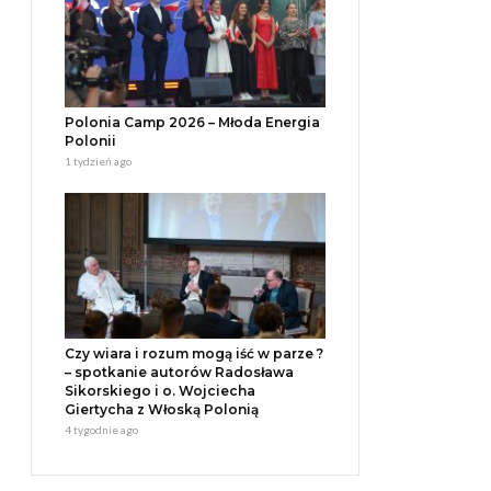
Polonia Camp 2026 – Młoda Energia
Polonii
1 tydzień ago
Czy wiara i rozum mogą iść w parze ?
– spotkanie autorów Radosława
Sikorskiego i o. Wojciecha
Giertycha z Włoską Polonią
4 tygodnie ago