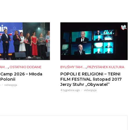
,
,
BYLIŚMY TAM ...
PRZYSTANEK KULTURA
M ...
OSTATNIO DODANE
POPOLI E RELIGIONI – TERNI
 Camp 2026 – Młoda
FILM FESTIVAL listopad 2017
 Polonii
Jerzy Stuhr ,,Obywatel”
o
videopyja
4 tygodnie ago
videopyja