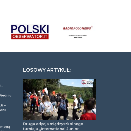
LOSOWY ARTYKUŁ:
 –
Wiedniu
26 –
onii
Druga edycja międzyszkolnego
m mogą
turnieju „International Junior