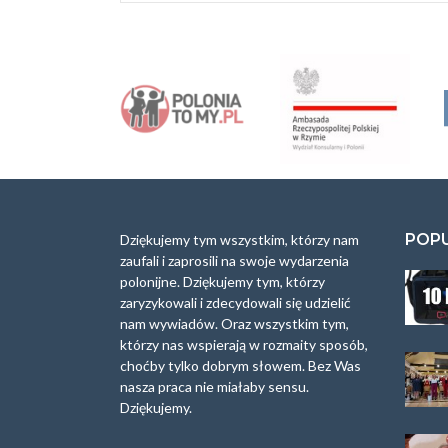
A
l
t
e
r
n
a
t
i
v
e
:
POP
Dziękujemy tym wszystkim, którzy nam
zaufali i zaprosili na swoje wydarzenia
polonijne. Dziękujemy tym, którzy
zaryzykowali i zdecydowali się udzielić
nam wywiadów. Oraz wszystkim tym,
którzy nas wspierają w rozmaity sposób,
choćby tylko dobrym słowem. Bez Was
nasza praca nie miałaby sensu.
Dziękujemy.