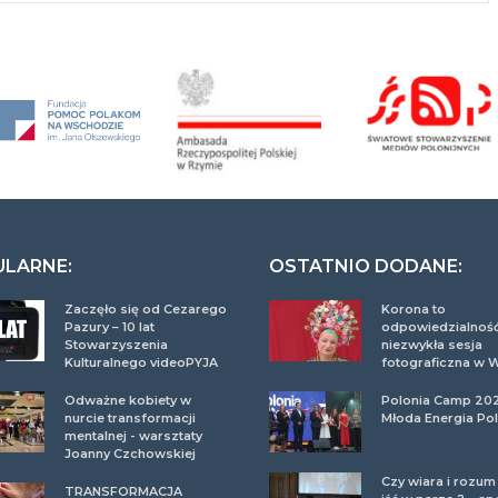
ULARNE:
OSTATNIO DODANE:
Zaczęło się od Cezarego
Korona to
Pazury – 10 lat
odpowiedzialność
Stowarzyszenia
niezwykła sesja
Kulturalnego videoPYJA
fotograficzna w 
Odważne kobiety w
Polonia Camp 20
nurcie transformacji
Młoda Energia Pol
mentalnej - warsztaty
Joanny Czchowskiej
Czy wiara i rozu
TRANSFORMACJA