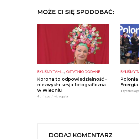
MOŻE CI SIĘ SPODOBAĆ:
,
BYLIŚMY TAM ...
OSTATNIO DODANE
BYLIŚMY TA
Korona to odpowiedzialność –
Polonia
niezwykła sesja fotograficzna
Energia
w Wiedniu
1 tydzień ag
4 dni ago
videopyja
DODAJ KOMENTARZ