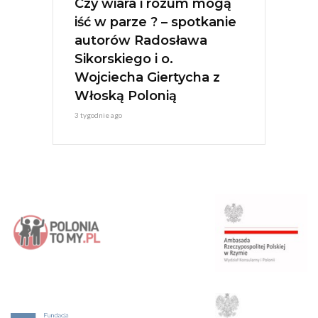
Czy wiara i rozum mogą
iść w parze ? – spotkanie
autorów Radosława
Sikorskiego i o.
Wojciecha Giertycha z
Włoską Polonią
3 tygodnie ago