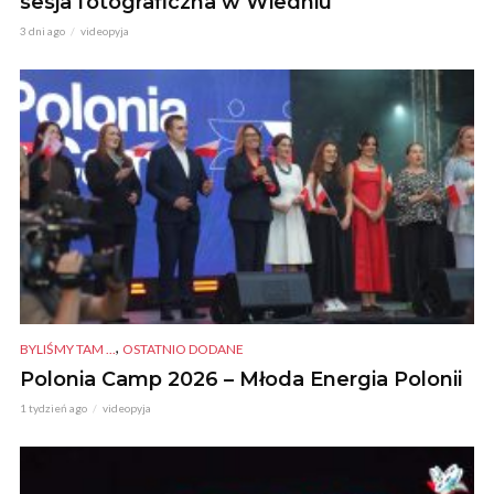
sesja fotograficzna w Wiedniu
3 dni ago
videopyja
,
BYLIŚMY TAM ...
OSTATNIO DODANE
Polonia Camp 2026 – Młoda Energia Polonii
1 tydzień ago
videopyja