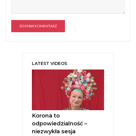
A
l
t
e
LATEST VIDEOS
r
n
a
t
i
v
e
:
Korona to
odpowiedzialność –
niezwykła sesja